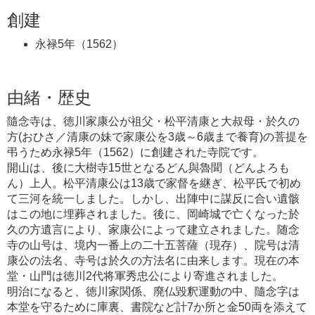
創建
永禄5年（1562）
由緒・歴史
隨念寺は、徳川家康公が祖父・松平清康と大叔母・於久の
方(おひさ／清康の妹で家康公を3歳～6歳まで養育)の菩提を
弔うため永禄5年（1562）に創建された寺院です。
開山は、後に大樹寺15世となるどん與魯聞（どんよろも
ん）上人。松平清康公は13歳で家督を継ぎ、松平氏で初め
て三河を統一しました。しかし、出陣中に謀反に合い遺骸
はこの地に埋葬されました。後に、岡崎城で亡くなった於
久の方遺言により、家康公によって建立されました。随念
寺の山号は、境内一番上の二十五菩薩（現存）、院号は清
康公の法名、寺号は於久の方法名に由来します。現在の本
堂・山門は徳川2代将軍秀忠公により寄進されました。
明治になると、徳川家関係、廃仏毀釈運動の中、隨念字は
本堂を守るために庫裏、書院など計7か所と金50両を添えて