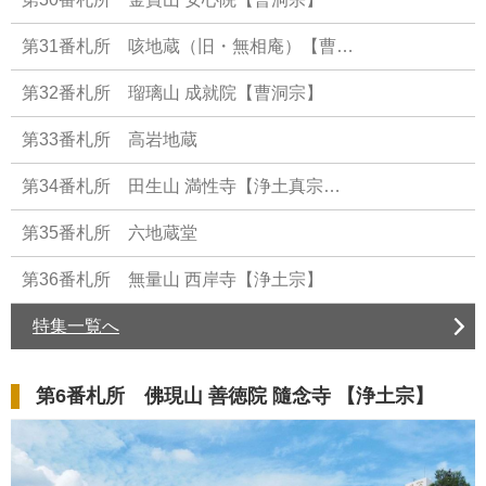
第31番札所 咳地蔵（旧・無相庵）【曹…
第32番札所 瑠璃山 成就院【曹洞宗】
第33番札所 高岩地蔵
第34番札所 田生山 満性寺【浄土真宗…
第35番札所 六地蔵堂
第36番札所 無量山 西岸寺【浄土宗】
特集一覧へ
第6番札所 佛現山 善徳院 隨念寺 【浄土宗】