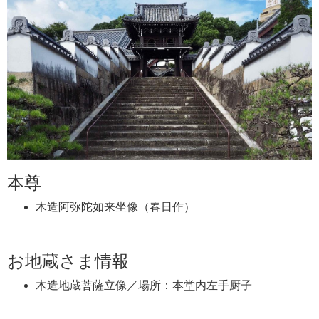
本尊
木造阿弥陀如来坐像（春日作）
お地蔵さま情報
木造地蔵菩薩立像／場所：本堂内左手厨子