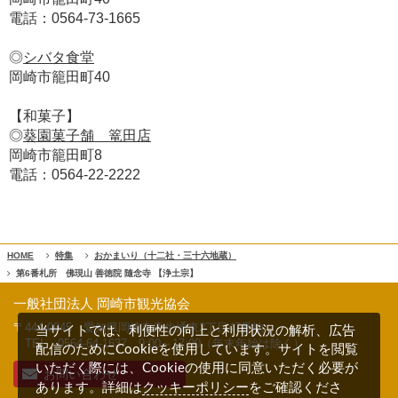
電話：0564-73-1665
◎
シバタ食堂
岡崎市籠田町40
【和菓子】
◎
葵園菓子舗 篭田店
岡崎市籠田町8
電話：0564-22-2222
HOME
特集
おかまいり（十二社・三十六地蔵）
第6番札所 佛現山 善徳院 隨念寺 【浄土宗】
一般社団法人 岡崎市観光協会
〒444-0045 愛知県岡崎市康生通東2丁目47番地
当サイトでは、利便性の向上と利用状況の解析、広告
TEL 0564-64-1637
9:00～17:00（年末年始は除く）
配信のためにCookieを使用しています。サイトを閲覧
いただく際には、Cookieの使用に同意いただく必要が
お問い合わせ
クッキーポリシー
あります。詳細は
をご確認くださ