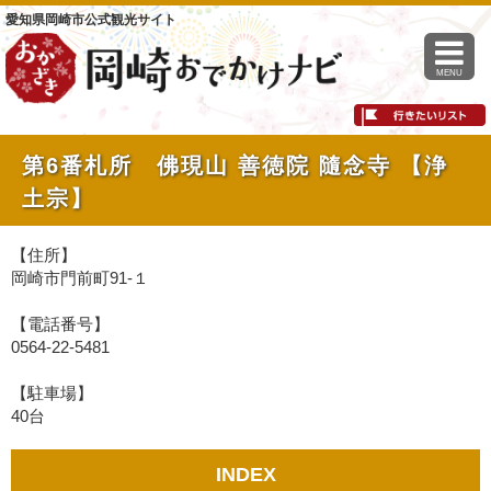
愛知県岡崎市公式観光サイト
MENU
第6番札所 佛現山 善徳院 隨念寺 【浄
土宗】
【住所】
岡崎市門前町91-１
【電話番号】
0564-22-5481
【駐車場】
40台
INDEX