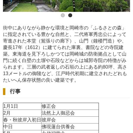
街中にありながら静かな環境と岡崎市の「ふるさとの森」
に指定されている豊かな自然と、二代将軍秀忠公によって
寄進された本堂（鴬張りの廊下）、山門（鐘楼門造）や、
慶長17年（1612）に建てられた庫裏、書院などの寺院建
築。東海道を見下ろしかつては岡崎城の防衛拠点として山
門に続く白壁の土塀や石段などからは城郭寺院の特徴がみ
られます。三層の武者返しの石垣の上にある約80坪、高さ
13メートルの御陵など、江戸時代初期に建立されたどれも
たいへん保存状態の良い建築です。
行事
1月1日
修正会
2月
法然上人御忌会
春・秋彼岸入初日
彼岸会
中日
佛現蓮台供養会