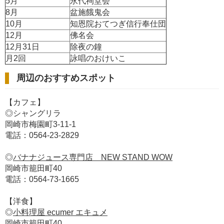
5月
永代祠堂会
8月
盆施餓鬼会
10月
知恩院おてつぎ信行奉仕団
12月
佛名会
12月31日
除夜の鐘
月2回
詠唱のおけいこ
周辺のおすすめスポット
【カフェ】
◎シャングリラ
岡崎市梅園町3-11-1
電話：0564-23-2829
◎
バナナジュース専門店 NEW STAND WOW
岡崎市籠田町40
電話：0564-73-1665
【洋食】
◎
小料理屋 ecumer エキュメ
岡崎市籠田町40