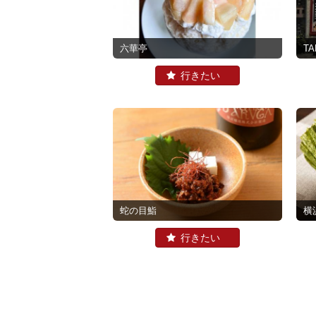
六華亭
TA
蛇の目鮨