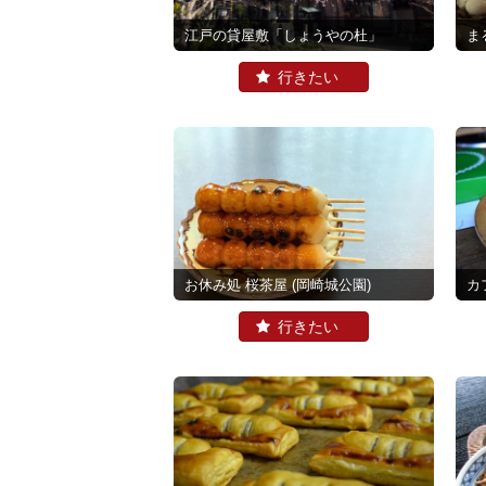
江戸の貸屋敷「しょうやの杜」
ま
お休み処 桜茶屋
(岡崎城公園)
カ