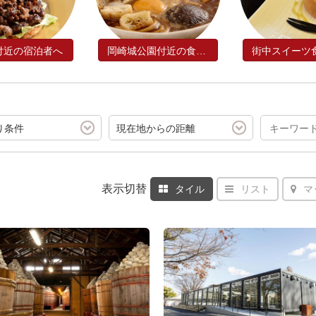
付近の宿泊者へ
岡崎城公園付近の食事処！
り条件
現在地からの距離
表示切替
タイル
リスト
マ