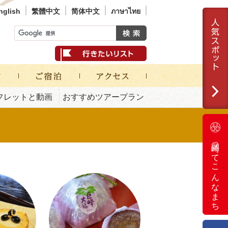
nglish
繁體中文
简体中文
ภาษาไทย
フレットと動画
おすすめツアープラン
岡崎ってこんなまち