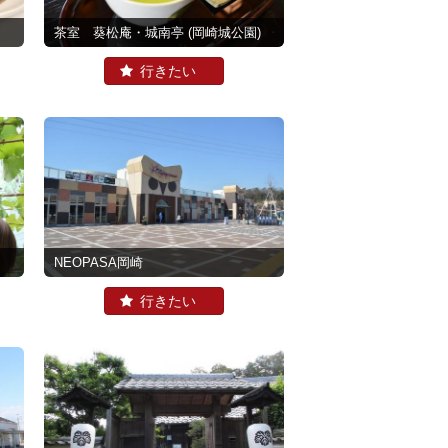
茶室 葵松庵・城南亭
(岡崎城公園)
NEOPASA岡崎