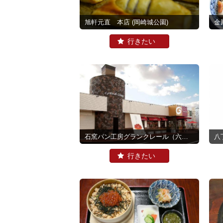
旭軒元直 本店
(岡崎城公園)
金
石窯パン工房グランクレール（六ツ美）
八