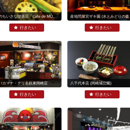
森のちいさな喫茶店「Cafe de MOMO」
(水とみどりの森の駅)
産地問屋宮ザキ園
(水とみどりの森の駅)
バカマナ・デリ名鉄東岡崎店
八千代本店
(岡崎城公園)