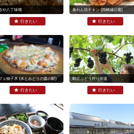
るや八丁味噌
暴れん坊チキン
(岡崎城公園)
フェ柚子木
(水とみどりの森の駅)
駒立ぶどう狩り街道