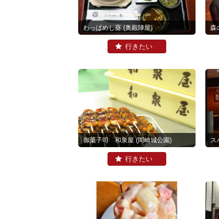
わっぱめし葵
(奥殿陣屋)
御菓子司 和泉屋
(岡崎城公園)
ス