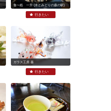
食べ処 一升
(水とみどりの森の駅)
ガラス工房 葵