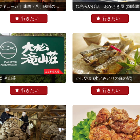
カクキュー八丁味噌（八丁味噌の郷）
観光みやげ店 おかざき屋
(岡崎城公園)
松 滝山荘
かしやま
(水とみどりの森の駅)