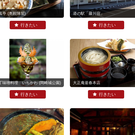
鳳亭
(奥殿陣屋)
道の駅「藤川宿」
丁味噌料理 いちかわ
(岡崎城公園)
大正庵釜春本店