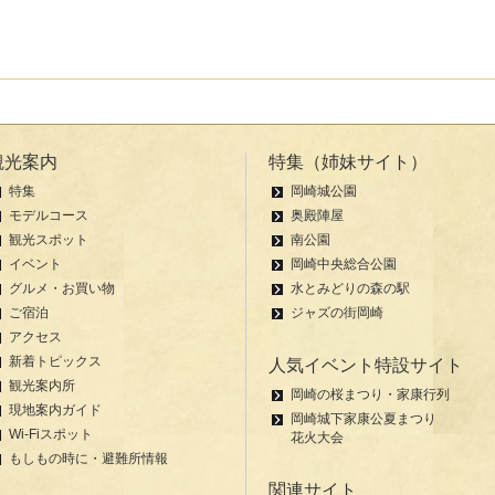
観光案内
特集（姉妹サイト）
特集
岡崎城公園
モデルコース
奥殿陣屋
観光スポット
南公園
イベント
岡崎中央総合公園
グルメ・お買い物
水とみどりの森の駅
ご宿泊
ジャズの街岡崎
アクセス
新着トピックス
人気イベント特設サイト
観光案内所
岡崎の桜まつり・家康行列
現地案内ガイド
岡崎城下家康公夏まつり
Wi-Fiスポット
花火大会
もしもの時に・避難所情報
関連サイト