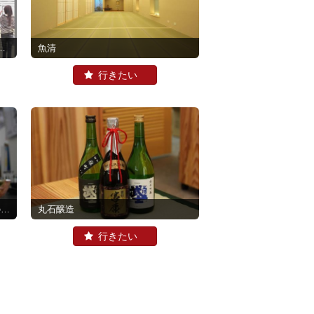
魚清
)
丸石醸造