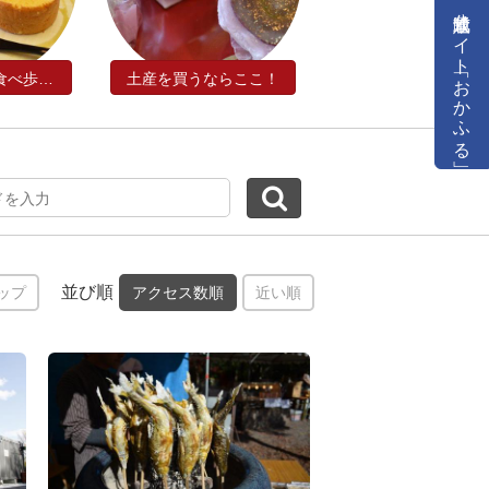
公式通販サイト「おかふる」
街中スイーツ食べ歩き！
土産を買うならここ！
並び順
ップ
アクセス数順
近い順