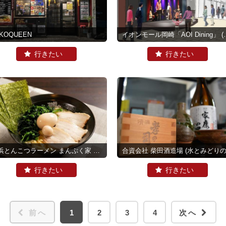
KOQUEEN
イオンモール岡崎「AOI Dining」
(ジャズの街岡崎)
横浜とんこつラーメン まんぷく家 東岡崎駅前店・井田248店
合資会社 柴田酒造場
(岡崎城公園)
(水とみどりの森の駅
前へ
1
2
3
4
次へ