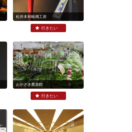
松井本和蝋燭工房
おかざき農遊館