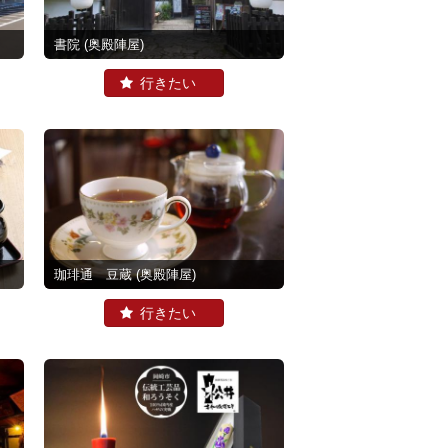
書院
(奥殿陣屋)
珈琲通 豆蔵
(奥殿陣屋)