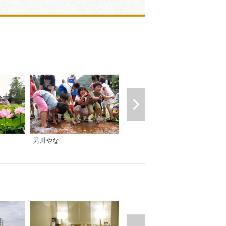
男川やな
おかざき「かき氷街道」（2026）