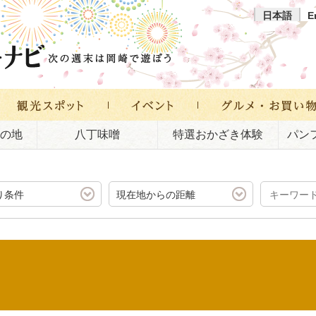
日本語
E
の地
八丁味噌
特選おかざき体験
パン
り条件
現在地からの距離