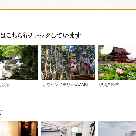
り渓谷
ボウケンノモリOKAZAKI
伊賀八幡宮