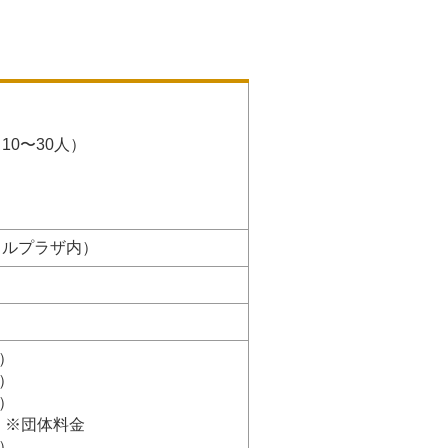
0〜30人）
クルプラザ内）
）
）
）
団体料金
円）