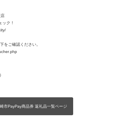
盟店
ェック！
ity/
以下をご確認ください。
oucher.php
0）
崎市PayPay商品券 返礼品一覧ページ