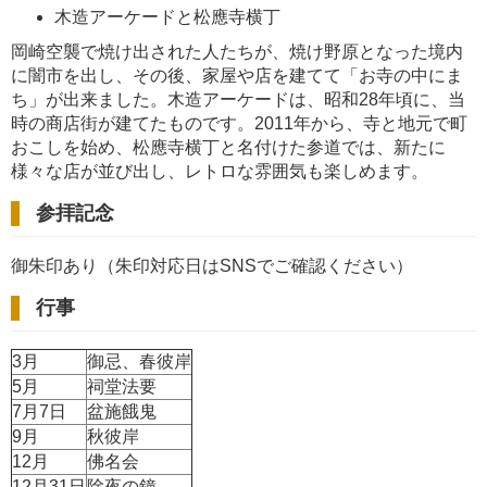
木造アーケードと松應寺横丁
岡崎空襲で焼け出された人たちが、焼け野原となった境内
に闇市を出し、その後、家屋や店を建てて「お寺の中にま
ち」が出来ました。木造アーケードは、昭和28年頃に、当
時の商店街が建てたものです。2011年から、寺と地元で町
おこしを始め、松應寺横丁と名付けた参道では、新たに
様々な店が並び出し、レトロな雰囲気も楽しめます。
参拝記念
御朱印あり（朱印対応日はSNSでご確認ください）
行事
3月
御忌、春彼岸
5月
祠堂法要
7月7日
盆施餓鬼
9月
秋彼岸
12月
佛名会
12月31日
除夜の鐘