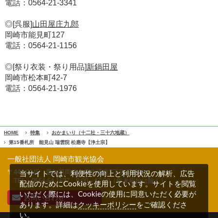
電話：0564-21-3341
◎[呉服]
山田屋庄九郎
岡崎市能見町127
電話：0564-21-1156
◎[祭り衣装・祭り用品]
新鍋田屋
岡崎市松本町42-7
電話：0564-21-1976
HOME
特集
おかまいり（十二社・三十六地蔵）
第15番札所 能見山 瑞雲院 松應寺【浄土宗】
一般社団法人 岡崎市観光協会
〒444-0045 愛知県岡崎市康生通東2丁目47番地
当サイトでは、利便性の向上と利用状況の解析、広告
TEL 0564-64-1637
9:00～17:00（年末年始は除く）
配信のためにCookieを使用しています。サイトを閲覧
いただく際には、Cookieの使用に同意いただく必要が
お問い合わせ
クッキーポリシー
あります。詳細は
をご確認くださ
い。