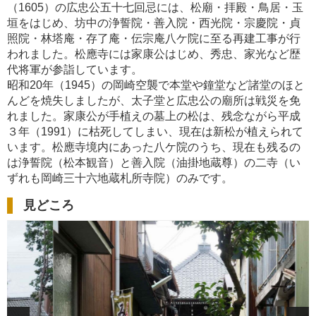
（1605）の広忠公五十七回忌には、松廟・拝殿・鳥居・玉
垣をはじめ、坊中の浄誓院・善入院・西光院・宗慶院・貞
照院・林塔庵・存了庵・伝宗庵八ケ院に至る再建工事が行
われました。松應寺には家康公はじめ、秀忠、家光など歴
代将軍が参詣しています。
昭和20年（1945）の岡崎空襲で本堂や鐘堂など諸堂のほと
んどを焼失しましたが、太子堂と広忠公の廟所は戦災を免
れました。家康公が手植えの墓上の松は、残念ながら平成
３年（1991）に枯死してしまい、現在は新松が植えられて
います。松應寺境内にあった八ケ院のうち、現在も残るの
は浄誓院（松本観音）と善入院（油掛地蔵尊）の二寺（い
ずれも岡崎三十六地蔵札所寺院）のみです。
見どころ