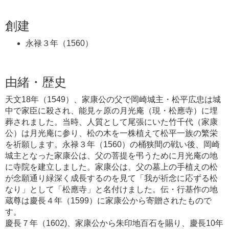
創建
永禄３年（1560）
由緒・歴史
天文18年（1549）、家康公の父で岡崎城主・松平広忠は城
中で家臣に殺され、能見ヶ原の月光庵（現・松應寺）に埋
葬されました。当時、人質として尾張にいた竹千代（家康
公）は月光庵に参り、松の木を一株植えて松平一族の繁栄
を祈願します。永禄３年（1560）の桶狭間の戦い後、岡崎
城主となった家康公は、父の菩提を弔うために月光庵の地
に寺院を建立しました。家康公は、父の墓上の手植えの松
が念願通り緑深く成長するのを見て「我が祈念に応ずる松
なり」として「松應寺」と名付けました。伝・行基作の地
蔵尊は慶長４年（1599）に家康公から寄贈されたもので
す。
慶長７年（1602)、家康公から朱印地百石を賜り、慶長10年