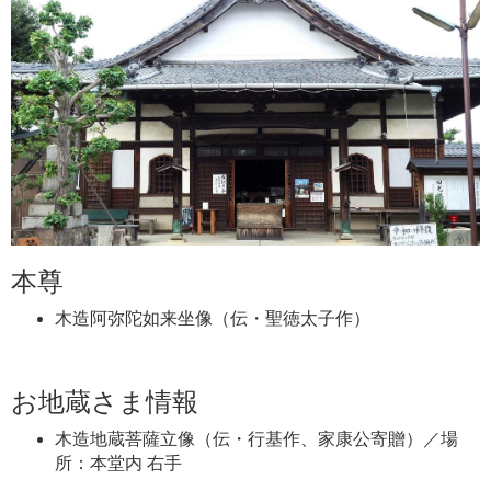
本尊
木造阿弥陀如来坐像（伝・聖徳太子作）
お地蔵さま情報
木造地蔵菩薩立像（伝・行基作、家康公寄贈）／場
所：本堂内 右手