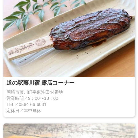
道の駅藤川宿 露店コーナー
岡崎市藤川町字東沖田44番地
営業時間／9：00〜18：00
TEL／0564‐66‐6031
定休日／年中無休