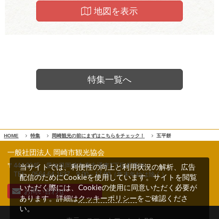
地図を表示
特集一覧へ
HOME
特集
岡崎観光の前にまずはこちらをチェック！
五平餅
一般社団法人 岡崎市観光協会
〒444-0045 愛知県岡崎市康生通東2丁目47番地
当サイトでは、利便性の向上と利用状況の解析、広告
TEL 0564-64-1637
9:00～17:00（年末年始は除く）
配信のためにCookieを使用しています。サイトを閲覧
いただく際には、Cookieの使用に同意いただく必要が
お問い合わせ
クッキーポリシー
あります。詳細は
をご確認くださ
い。