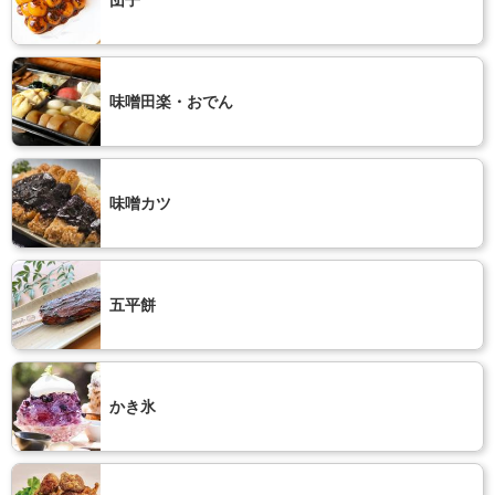
味噌田楽・おでん
味噌カツ
五平餅
かき氷