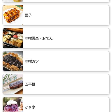
団子
味噌田楽・おでん
味噌カツ
五平餅
かき氷