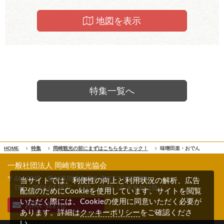
地図を表示
特集一覧へ
HOME
特集
岡崎観光の前にまずはこちらをチェック！
味噌田楽・おでん
一般社団法人 岡崎市観光協会
〒444-0045 愛知県岡崎市康生通東2丁目47番地
当サイトでは、利便性の向上と利用状況の解析、広告
TEL 0564-64-1637
9:00～17:00（年末年始は除く）
配信のためにCookieを使用しています。サイトを閲覧
いただく際には、Cookieの使用に同意いただく必要が
お問い合わせ
クッキーポリシー
あります。詳細は
をご確認くださ
い。