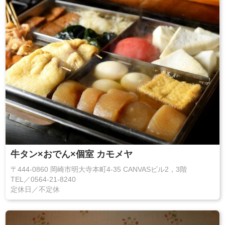
牛タン×おでん×個室 カモメヤ
〒444-0860 岡崎市明大寺本町4-35 CANVASビル2，3階
TEL／0564-21-8240
定休日／不定休