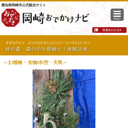
愛知県岡崎市公式観光サイト
MENU
きずなのもり もりのなかをたんけんだ！たいけんけいかく
絆の森 森の中を探検だ！体験計画
～土/植物・ 生物/水/空・天気～