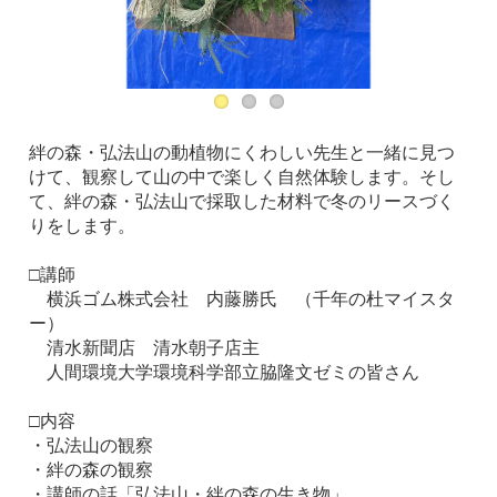
絆の森・弘法山の動植物にくわしい先生と一緒に見つ
けて、観察して山の中で楽しく自然体験します。そし
て、絆の森・弘法山で採取した材料で冬のリースづく
りをします。
□講師
横浜ゴム株式会社 内藤勝氏 （千年の杜マイスタ
ー）
清水新聞店 清水朝子店主
人間環境大学環境科学部立脇隆文ゼミの皆さん
□内容
・弘法山の観察
・絆の森の観察
・講師の話「弘法山・絆の森の生き物」