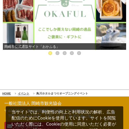
岡崎市公式通販サイト「おかふる」
HOME
イベント
鳥川ホタルまつりオープニングイベント
一般社団法人 岡崎市観光協会
〒444-0045 愛知県岡崎市康生通東2丁目47番地
当サイトでは、利便性の向上と利用状況の解析、広告
TEL 0564-64-1637
9:00～17:00（年末年始は除く）
配信のためにCookieを使用しています。サイトを閲覧
いただく際には、Cookieの使用に同意いただく必要が
お問い合わせ