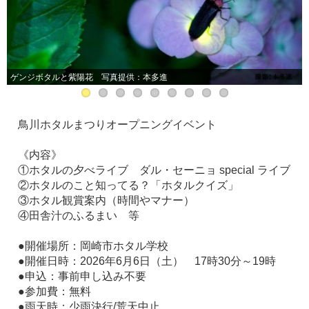
ゲンジボタルと紫陽花 写真提供：本多進
鳥川ホタルまつりオープニングイベント
《内容》
①ホタルの夕べライブ ダル・セーニョ special ライブ
②ホタルのこと知ってる？「ホタルクイズ」
③ホタル観賞案内（時間やマナー）
④田舎汁のふるまい 等
●開催場所：岡崎市ホタル学校
●開催日時：2026年6月6日（土） 17時30分～19時
●申込：事前申し込み不要
●参加費：無料
●雨天時：少雨決行/荒天中止