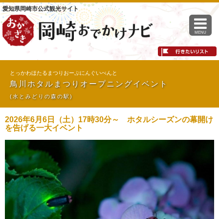
愛知県岡崎市公式観光サイト
MENU
とっかわほたるまつりおーぷにんぐいべんと
鳥川ホタルまつりオープニングイベント
(水とみどりの森の駅)
2026年6月6日（土）17時30分～ ホタルシーズンの幕開け
を告げる一大イベント