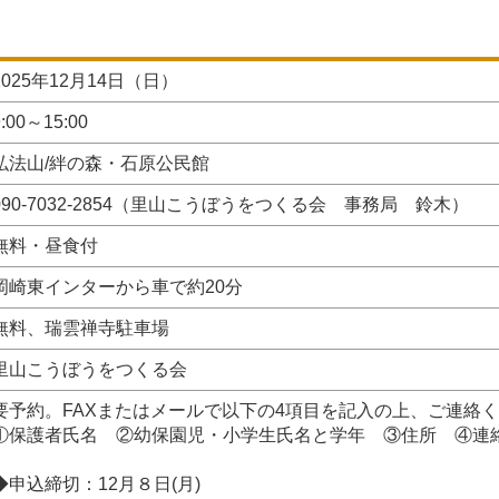
2025年12月14日（日）
9:00～15:00
弘法山/絆の森・石原公民館
090-7032-2854（里山こうぼうをつくる会 事務局 鈴木）
無料・昼食付
岡崎東インターから車で約20分
無料、瑞雲禅寺駐車場
里山こうぼうをつくる会
要予約。FAXまたはメールで以下の4項目を記入の上、ご連絡
①保護者氏名 ②幼保園児・小学生氏名と学年 ③住所 ④連
◆申込締切：12月８日(月)