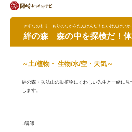
きずなのもり もりのなかをたんけんだ！たいけんけいか
絆の森 森の中を探検だ！体
～土/植物・ 生物/水/空・天気～
絆の森・弘法山の動植物にくわしい先生と一緒に見
します。
□講師