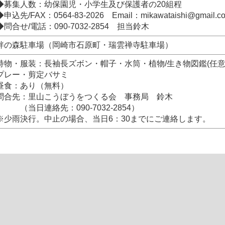
◆募集人数：幼保園児・小学生及び保護者の20組程
◆申込先/FAX：0564-83-2026 Email：mikawataishi@gmail.c
◆問合せ/電話：090-7032-2854 担当鈴木
絆の森駐車場（岡崎市石原町・瑞雲禅寺駐車場）
持物・服装：長袖長ズボン・帽子・水筒・植物/生き物図鑑(任
プレー・剪定バサミ
昼食：あり（無料）
問合先：里山こうぼうをつくる会 事務局 鈴木
（当日連絡先：090-7032-2854）
※少雨決行。中止の場合、当日6：30までにご連絡します。