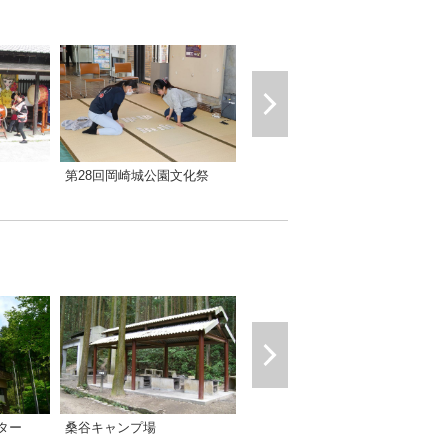
第28回岡崎城公園文化祭
骨董市
ター
桑谷キャンプ場
江戸の貸屋敷「しょうやの杜」