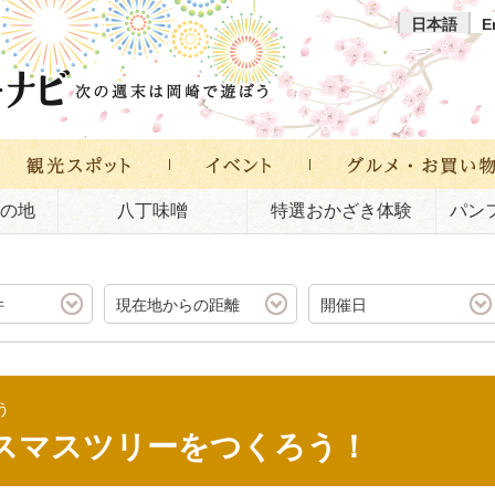
日本語
E
の地
八丁味噌
特選おかざき体験
パン
件
現在地からの距離
開催日
う
スマスツリーをつくろう！