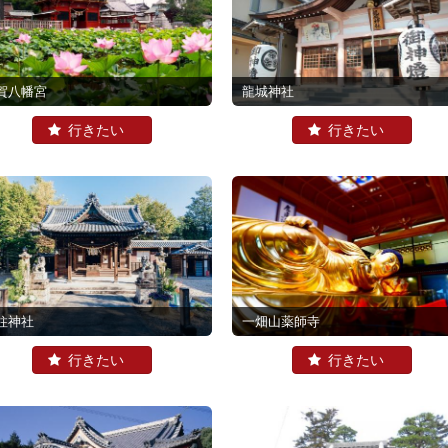
賀八幡宮
龍城神社
柱神社
一畑山薬師寺