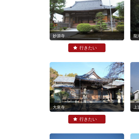
妙源寺
龍
大泉寺
上