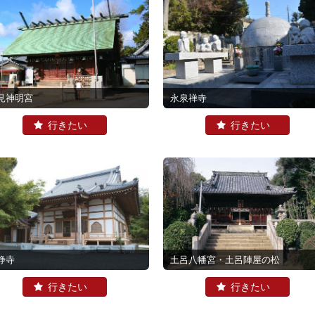
見神明宮
永泉禅寺
浄寺
土呂八幡宮・土呂陣屋の松