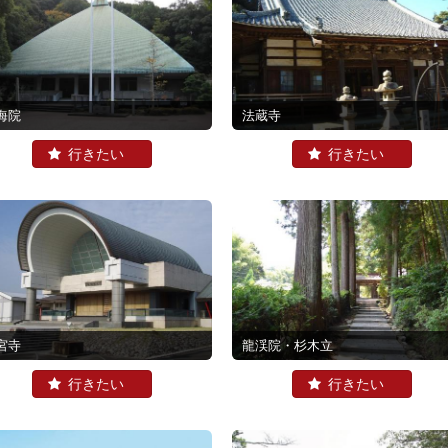
海院
法蔵寺
宮寺
龍渓院・杉木立