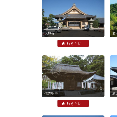
大林寺
岩
信光明寺
新