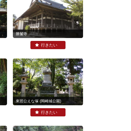
勝鬘寺
東照公えな塚
(岡崎城公園)