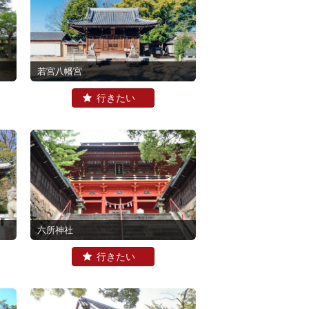
若宮八幡宮
六所神社