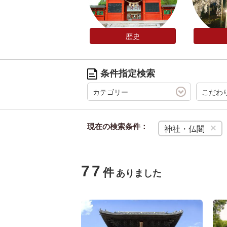
歴史
条件指定検索
カテゴリー
こだわ
現在の検索条件：
×
神社・仏閣
77
件
ありました