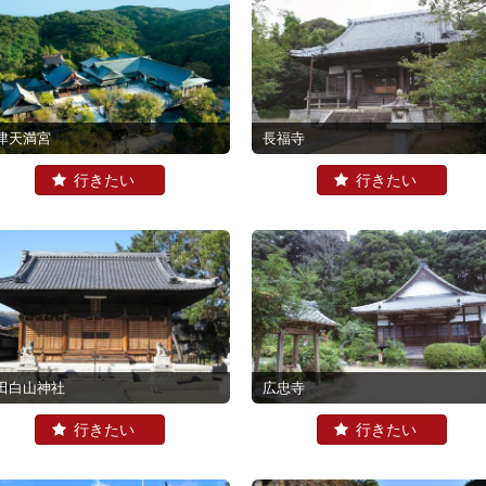
長福寺
津天満宮
田白山神社
広忠寺