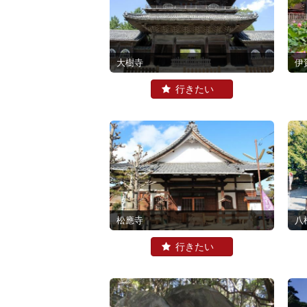
大樹寺
伊
松應寺
八