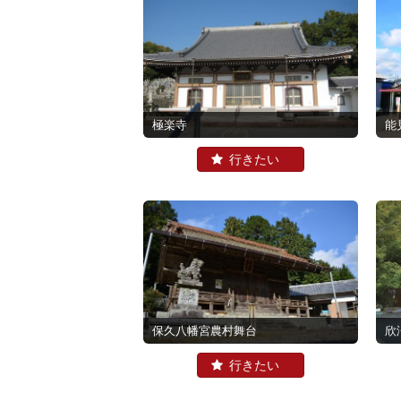
極楽寺
能
保久八幡宮農村舞台
欣