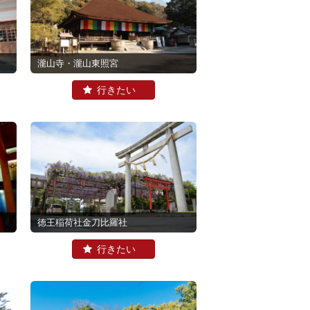
瀧山寺・瀧山東照宮
徳王稲荷社金刀比羅社