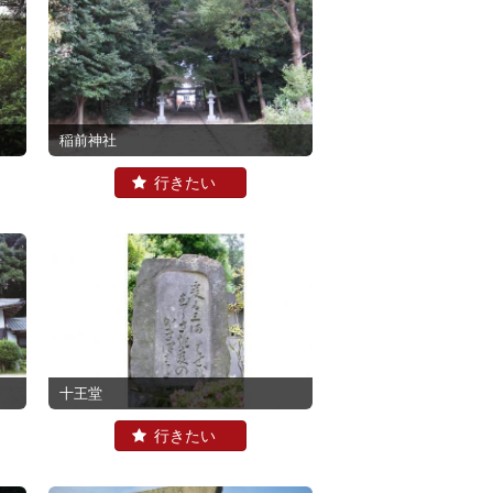
稲前神社
十王堂