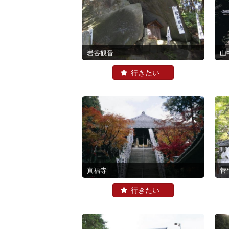
岩谷観音
山
真福寺
菅