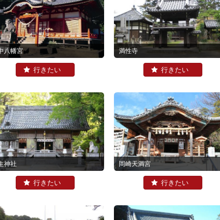
中八幡宮
満性寺
生神社
岡崎天満宮