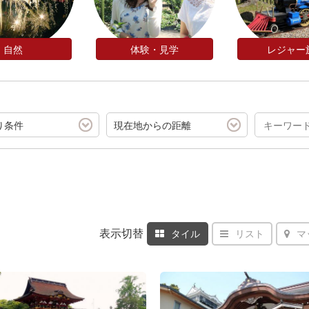
自然
体験・見学
レジャー
り条件
現在地からの距離
表示切替
タイル
リスト
マ