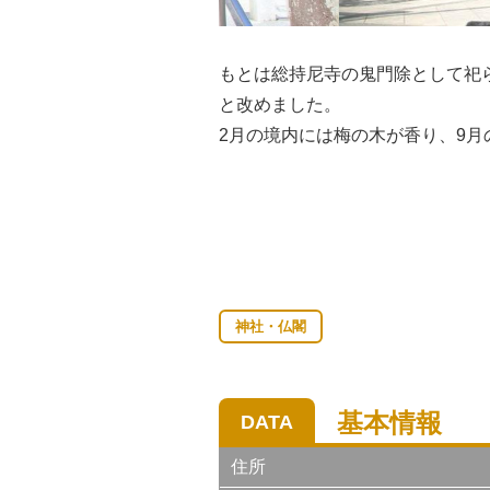
もとは総持尼寺の鬼門除として祀ら
と改めました。
2月の境内には梅の木が香り、9
神社・仏閣
基本情報
DATA
住所