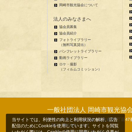
岡崎市観光協会について
法人のみなさまへ
協会員募集
協会員紹介
フォトライブラリー
（無料写真貸出）
パンフレットライブラリー
動画ライブラリー
ロケ・撮影
（フィルムコミッション）
一般社団法人 岡崎市観光協
〒444-0045 愛知県岡崎市康生通東2丁目47
当サイトでは、利便性の向上と利用状況の解析、広告
TEL 0564-64-1637
配信のためにCookieを使用しています。サイトを閲覧
9:00～17:00（年末年始は除く）