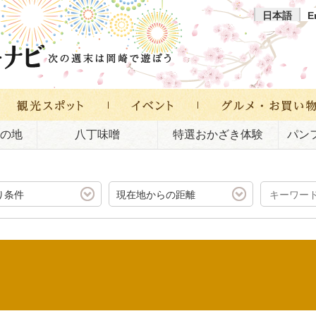
日本語
E
の地
八丁味噌
特選おかざき体験
パン
り条件
現在地からの距離