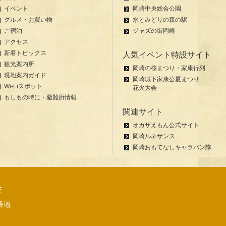
イベント
岡崎中央総合公園
グルメ・お買い物
水とみどりの森の駅
ご宿泊
ジャズの街岡崎
アクセス
新着トピックス
人気イベント特設サイト
観光案内所
岡崎の桜まつり・家康行列
現地案内ガイド
岡崎城下家康公夏まつり
Wi-Fiスポット
花火大会
もしもの時に・避難所情報
関連サイト
オカザえもん公式サイト
岡崎ルネサンス
岡崎おもてなしキャラバン隊
会
番地