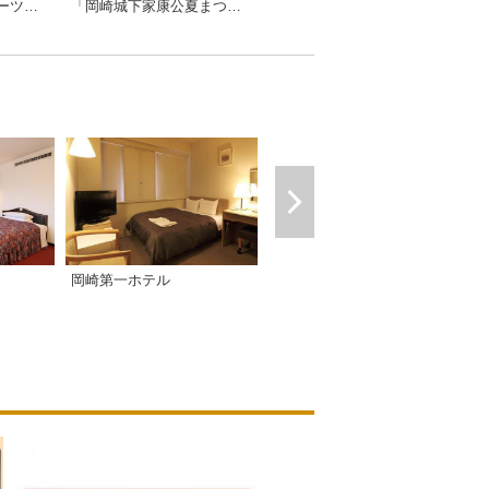
「岡崎城下家康公夏まつり花火大会」サテライト会場
家康館企画展「美術館できもだめし？ちょっとコワイ美術展in岡崎」
城南亭冬季限定スイーツ「葵AOIしょこら」
クラシエ東岡崎
岡崎第一ホテル