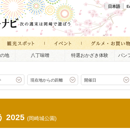
日本語
E
の地
八丁味噌
特選おかざき体験
パン
件
現在地からの距離
開催日
2025
(岡崎城公園)