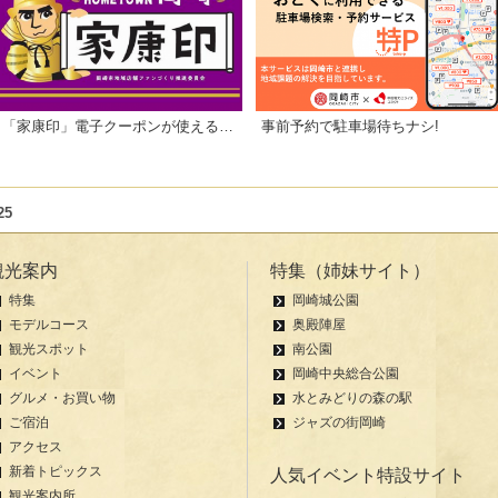
「家康印」電子クーポンが使えるお店一覧
事前予約で駐車場待ちナシ!
25
観光案内
特集（姉妹サイト）
特集
岡崎城公園
モデルコース
奥殿陣屋
観光スポット
南公園
イベント
岡崎中央総合公園
グルメ・お買い物
水とみどりの森の駅
ご宿泊
ジャズの街岡崎
アクセス
新着トピックス
人気イベント特設サイト
観光案内所