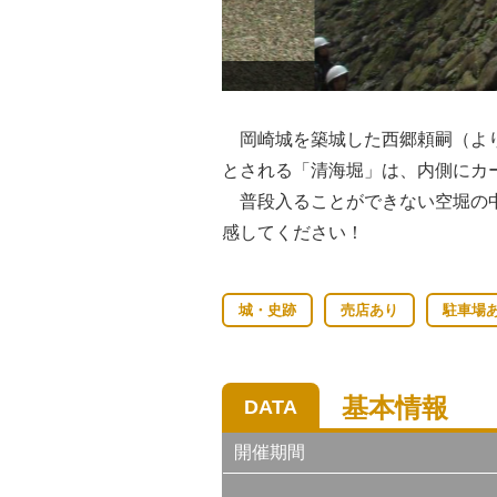
岡崎城を築城した西郷頼嗣（より
とされる「清海堀」は、内側にカ
普段入ることができない空堀の中
感してください！
城・史跡
売店あり
駐車場
基本情報
DATA
開催期間