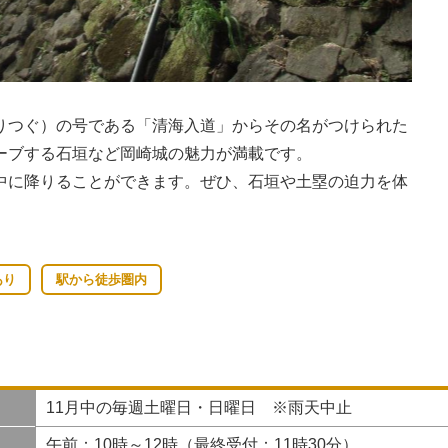
つぐ）の号である「清海入道」からその名がつけられた
ーブする石垣など岡崎城の魅力が満載です。
に降りることができます。ぜひ、石垣や土塁の迫力を体
あり
駅から徒歩圏内
11月中の毎週土曜日・日曜日 ※雨天中止
午前：10時～12時（最終受付：11時30分）