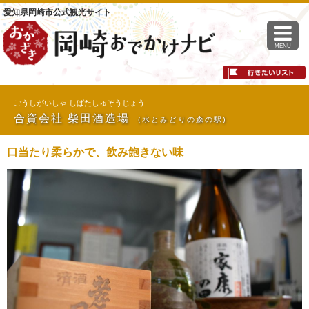
愛知県岡崎市公式観光サイト
MENU
ごうしがいしゃ しばたしゅぞうじょう
合資会社 柴田酒造場
(水とみどりの森の駅)
口当たり柔らかで、飲み飽きない味