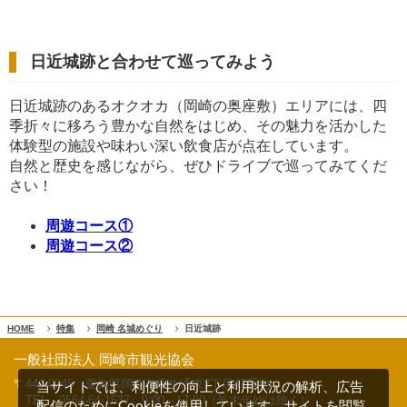
日近城跡と合わせて巡ってみよう
日近城跡のあるオクオカ（岡崎の奥座敷）エリアには、四
季折々に移ろう豊かな自然をはじめ、その魅力を活かした
体験型の施設や味わい深い飲食店が点在しています。
自然と歴史を感じながら、ぜひドライブで巡ってみてくだ
さい！
周遊コース①
周遊コース②
HOME
特集
岡崎 名城めぐり
日近城跡
一般社団法人 岡崎市観光協会
〒444-0045 愛知県岡崎市康生通東2丁目47番地
当サイトでは、利便性の向上と利用状況の解析、広告
TEL 0564-64-1637
9:00～17:00（年末年始は除く）
配信のためにCookieを使用しています。サイトを閲覧