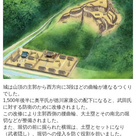
城は山頂の主郭から西方向に3段ほどの曲輪が連なるつくり
でした。
1,500年後半に奥平氏が徳川家康公の配下になると、武田氏
に対する防衛のために改修されました。
この改修により主郭西側の腰曲輪、大土塁とその南北の堀
切などが整備されました。
また、堀切の前に掘られた横堀は、土塁とセットになり
（武者隠し）、堀切への侵入を防ぐ役割を担いました。