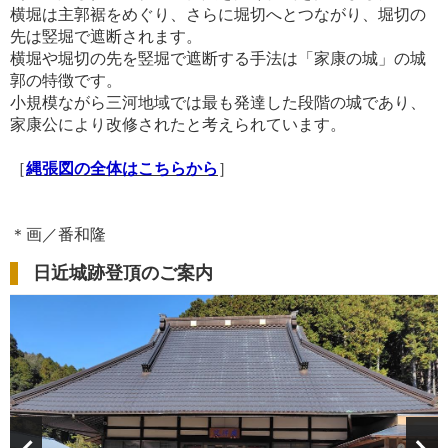
横堀は主郭裾をめぐり、さらに堀切へとつながり、堀切の
先は竪堀で遮断されます。
横堀や堀切の先を竪堀で遮断する手法は「家康の城」の城
郭の特徴です。
小規模ながら三河地域では最も発達した段階の城であり、
家康公により改修されたと考えられています。
［
縄張図の全体はこちらから
］
＊画／番和隆
日近城跡登頂のご案内