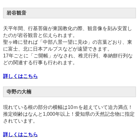
岩谷観音
天平年間、行基菩薩が東国教化の際、観音像を刻み安置し
たのが岩谷観音と伝えられます。
聖ヶ峰に登れば「中部八景一望に見ゆ」の言葉どおり、東
に富士、北に日本アルプスなどが遠望できます。
17年ごとに「ご開帳」がなされ、稚児行列、奉納餅行列な
どの関連する行事も行われます。
詳しくはこちら
寺野の大楠
現れている根の部分の横幅は10ｍを超えていて迫力満点！
推定樹齢はなんと1,000年以上！愛知県の天然記念物に指定
されています。
詳しくはこちら