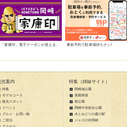
「家康印」電子クーポンが使えるお店一覧
事前予約で駐車場待ちナシ!
観光案内
特集（姉妹サイト）
特集
岡崎城公園
モデルコース
奥殿陣屋
観光スポット
南公園
イベント
岡崎中央総合公園
グルメ・お買い物
水とみどりの森の駅
ご宿泊
ジャズの街岡崎
アクセス