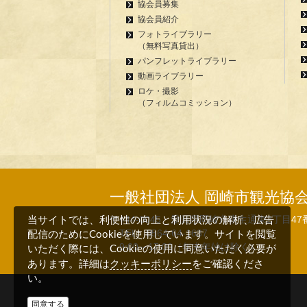
協会員募集
協会員紹介
フォトライブラリー
（無料写真貸出）
パンフレットライブラリー
動画ライブラリー
ロケ・撮影
（フィルムコミッション）
一般社団法人 岡崎市観光協
〒444-0045 愛知県岡崎市康生通東2丁目47
当サイトでは、利便性の向上と利用状況の解析、広告
TEL 0564-64-1637
配信のためにCookieを使用しています。サイトを閲覧
9:00～17:00（年末年始は除く）
いただく際には、Cookieの使用に同意いただく必要が
クッキーポリシー
あります。詳細は
をご確認くださ
い。
同意する