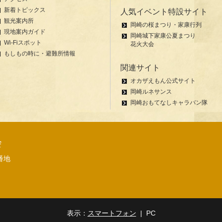
新着トピックス
人気イベント特設サイト
観光案内所
岡崎の桜まつり・家康行列
現地案内ガイド
岡崎城下家康公夏まつり
Wi-Fiスポット
花火大会
もしもの時に・避難所情報
関連サイト
オカザえもん公式サイト
岡崎ルネサンス
岡崎おもてなしキャラバン隊
会
番地
表示：
スマートフォン
| PC