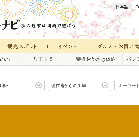
日本語
E
の地
八丁味噌
特選おかざき体験
パン
り条件
現在地からの距離