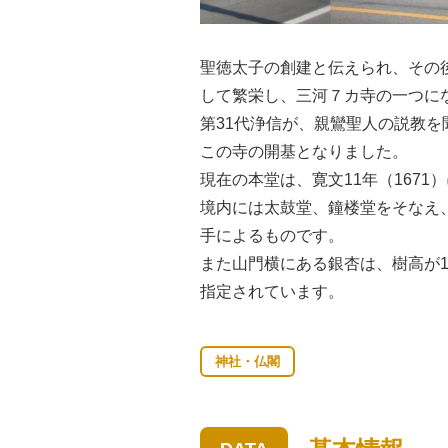
聖徳太子の創建と伝えられ、その
して繁栄し、三河７カ寺の一つに
第31代浄信が、親鸞聖人の説教
この寺の開基となりました。
現在の本堂は、寛文11年（1671
境内には太鼓堂、鐘楼堂をそなえ
手によるものです。
また山門横にある銀杏は、樹高が1
指定されています。
神社・仏閣