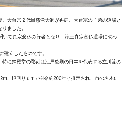
後、天台宗２代目慈覚大師が再建、天台宗の子弟の道場と
なりました。
を聞いて真宗念仏の行者となり、浄土真宗念仏道場に改め、
）に建立したものです。
、特に鐘楼堂の彫刻は江戸後期の日本を代表する立川流の
2m、根回り６mで樹令約200年と推定され、市の名木に