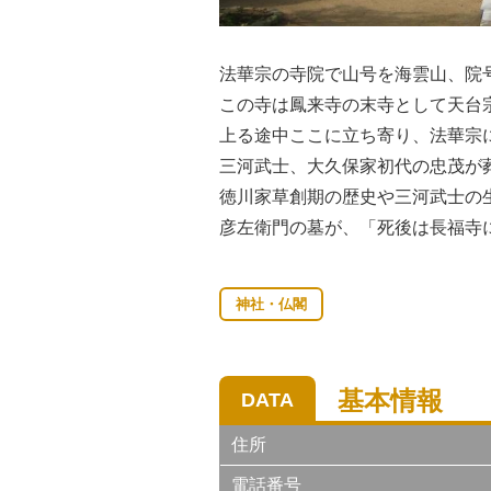
法華宗の寺院で山号を海雲山、院
この寺は鳳来寺の末寺として天台宗
上る途中ここに立ち寄り、法華宗
三河武士、大久保家初代の忠茂が
徳川家草創期の歴史や三河武士の
彦左衛門の墓が、「死後は長福寺
神社・仏閣
基本情報
DATA
住所
電話番号