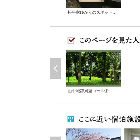
松平家ゆかりのスポットと新撰組局長『近藤勇』の謎！？
山中城跡周遊コース①