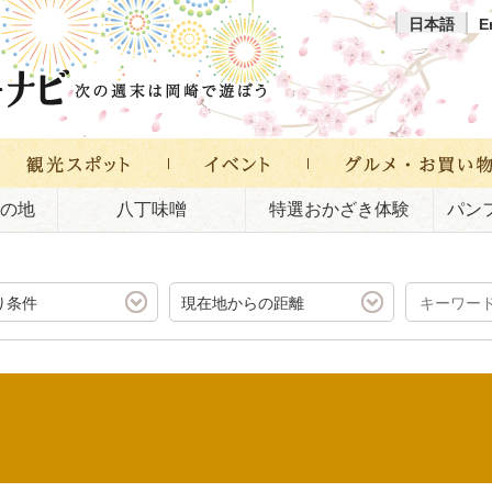
日本語
E
の地
八丁味噌
特選おかざき体験
パン
り条件
現在地からの距離