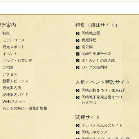
観光案内
特集（姉妹サイト）
特集
岡崎城公園
モデルコース
奥殿陣屋
観光スポット
南公園
イベント
岡崎中央総合公園
グルメ・お買い物
水とみどりの森の駅
ご宿泊
ジャズの街岡崎
アクセス
新着トピックス
人気イベント特設サイト
観光案内所
岡崎の桜まつり・家康行列
現地案内ガイド
岡崎城下家康公夏まつり
Wi-Fiスポット
花火大会
もしもの時に・避難所情報
関連サイト
オカザえもん公式サイト
岡崎ルネサンス