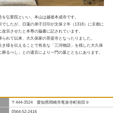
号を弘誓院といい、本山は越後本成寺です。
でしたが、日蓮の弟子日印が文保２年（1318）に京都に
に改宗させたと本尊の脇書に記されています。
葬られて以来、大久保家の菩提寺となったりました。
生き様を伝えることで有名な「三河物語」を残した大久保
に葬るべし」との遺言により一門の墓とともにあります。
〒444-3524 愛知県岡崎市竜泉寺町前田９
0564-52-2416