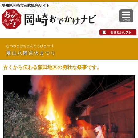
愛知県岡崎市公式観光サイト
MENU
なつやまはちまんぐうひまつり
夏山八幡宮火まつり
古くから伝わる額田地区の勇壮な祭事です。