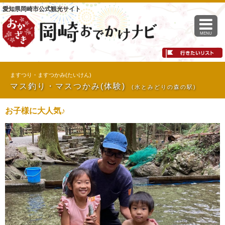
愛知県岡崎市公式観光サイト
MENU
ますつり・ますつかみ(たいけん)
マス釣り・マスつかみ(体験)
(水とみどりの森の駅)
お子様に大人気♪