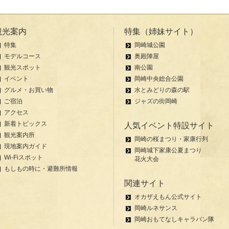
観光案内
特集（姉妹サイト）
特集
岡崎城公園
モデルコース
奥殿陣屋
観光スポット
南公園
イベント
岡崎中央総合公園
グルメ・お買い物
水とみどりの森の駅
ご宿泊
ジャズの街岡崎
アクセス
新着トピックス
人気イベント特設サイト
観光案内所
岡崎の桜まつり・家康行列
現地案内ガイド
岡崎城下家康公夏まつり
Wi-Fiスポット
花火大会
もしもの時に・避難所情報
関連サイト
オカザえもん公式サイト
岡崎ルネサンス
岡崎おもてなしキャラバン隊