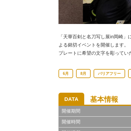
「天華百剣と名刀写し展in岡崎
よる銘切イベントを開催します。
プレートに希望の文字を彫ってい
6月
8月
バリアフリー
基本情報
DATA
開催期間
開催時間