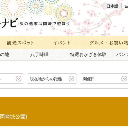
日本語
E
の地
八丁味噌
特選おかざき体験
パン
件
現在地からの距離
開催日
(岡崎城公園)