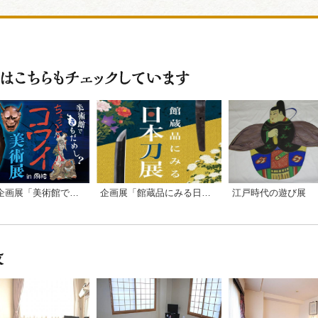
江戸時代の遊び展
企画展「館蔵品にみる日本刀展」
家康館企画展「美術館できもだめし？ちょっとコワイ美術展in岡崎」