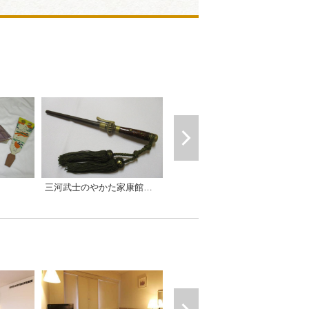
三河武士のやかた家康館企画展「江戸時代の捕り物」
戦と火縄銃