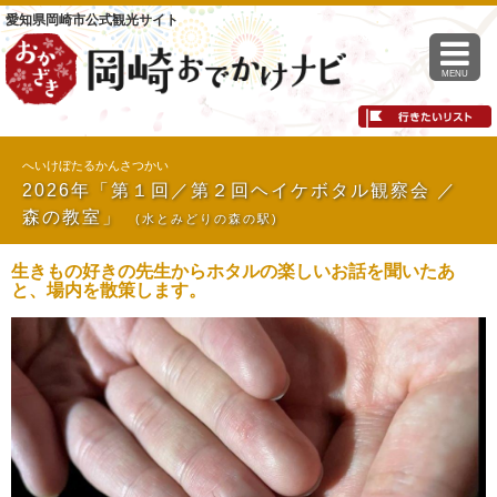
愛知県岡崎市公式観光サイト
MENU
へいけぼたるかんさつかい
2026年「第１回／第２回ヘイケボタル観察会 ／
森の教室」
(水とみどりの森の駅)
生きもの好きの先生からホタルの楽しいお話を聞いたあ
と、場内を散策します。