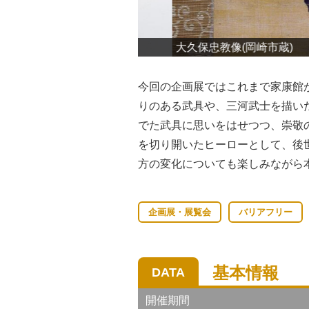
大久保忠教像(岡崎市蔵)
今回の企画展ではこれまで家康館
りのある武具や、三河武士を描い
でた武具に思いをはせつつ、崇敬
を切り開いたヒーローとして、後
方の変化についても楽しみながら
企画展・展覧会
バリアフリー
基本情報
DATA
開催期間