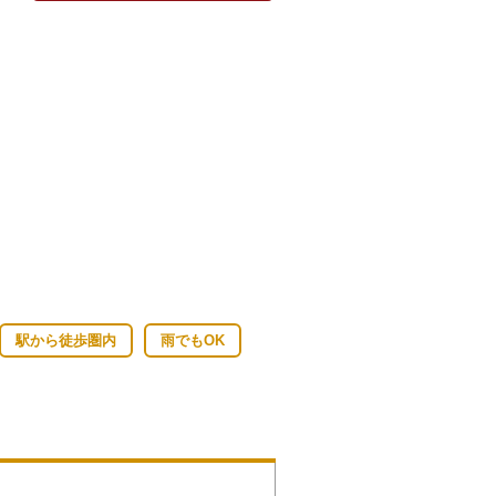
 銘 秋廣
駅から徒歩圏内
雨でもOK