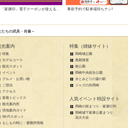
「家康印」電子クーポンが使えるお店一覧
事前予約で駐車場待ちナシ!
士たちの武具・肖像～
観光案内
特集（姉妹サイト）
特集
岡崎城公園
モデルコース
奥殿陣屋
観光スポット
南公園
イベント
岡崎中央総合公園
グルメ・お買い物
水とみどりの森の駅
ご宿泊
ジャズの街岡崎
アクセス
新着トピックス
人気イベント特設サイト
観光案内所
岡崎の桜まつり・家康行列
現地案内ガイド
岡崎城下家康公夏まつり
Wi-Fiスポット
花火大会
もしもの時に・避難所情報