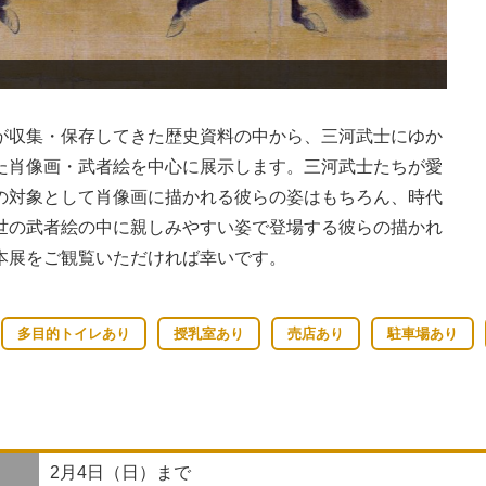
鑓
が収集・保存してきた歴史資料の中から、三河武士にゆか
た肖像画・武者絵を中心に展示します。三河武士たちが愛
の対象として肖像画に描かれる彼らの姿はもちろん、時代
世の武者絵の中に親しみやすい姿で登場する彼らの描かれ
本展をご観覧いただければ幸いです。
多目的トイレあり
授乳室あり
売店あり
駐車場あり
2月4日（日）まで