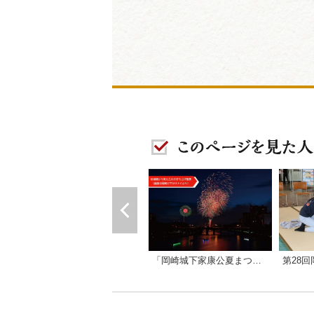
「岡崎城下家康公夏まつり花火大会」サテライト会場
第28