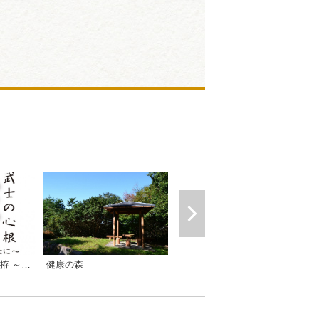
企画展「武士の心根 拵 ～柳生・尾張を中心に～」
健康の森
名場面で魅せます！平家物語絵巻展