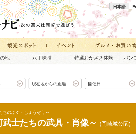
日本語
E
の地
八丁味噌
特選おかざき体験
パン
件
現在地からの距離
開催日
たちのぶぐ・しょうぞう～
河武士たちの武具・肖像～
(岡崎城公園)