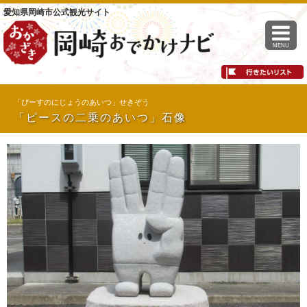
愛知県岡崎市公式観光サイト
MENU
「ぴーすのにじょうのあいつ」せきぞう
「ピースの二乗のあいつ」石像