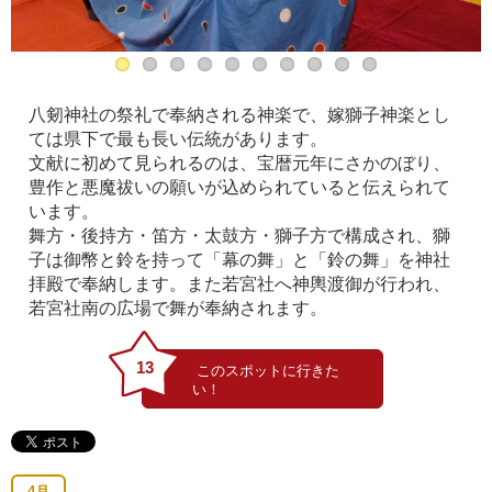
八剱神社の祭礼で奉納される神楽で、嫁獅子神楽とし
ては県下で最も長い伝統があります。
文献に初めて見られるのは、宝暦元年にさかのぼり、
豊作と悪魔祓いの願いが込められていると伝えられて
います。
舞方・後持方・笛方・太鼓方・獅子方で構成され、獅
子は御幣と鈴を持って「幕の舞」と「鈴の舞」を神社
拝殿で奉納します。また若宮社へ神輿渡御が行われ、
若宮社南の広場で舞が奉納されます。
13
4月