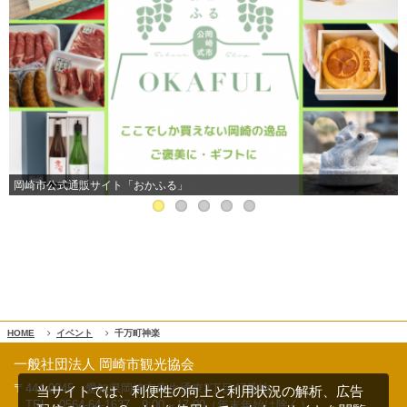
「家康印」電子クーポンが使えるお店一覧
HOME
イベント
千万町神楽
一般社団法人 岡崎市観光協会
〒444-0045 愛知県岡崎市康生通東2丁目47番地
当サイトでは、利便性の向上と利用状況の解析、広告
TEL 0564-64-1637
9:00～17:00（年末年始は除く）