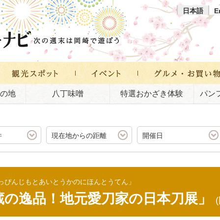
日本語
E
の地
八丁味噌
特選おかざき体験
パン
件
現在地からの距離
開催日
っぴんじもとあいとうかのにほんとうてん」
蔵の逸品！地元愛刀家の日本刀展」