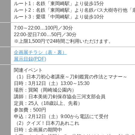
ルート1：名鉄「東岡崎駅」より徒歩15分
ルート2：名鉄「東岡崎駅」より名鉄バス大樹寺行他「
ルート3：愛環「中岡崎駅」より徒歩10分
7:00～22:00…100円／30分
22:00-翌日7:00…50円／30分
※上限1,500円で24時間ご利用いただけます。
企画展チラシ（表・裏）
展示目録(PDF)
関連イベント
（1）日本刀初心者講座～刀剣鑑賞の作法とマナー～
日時：3月12日（土）13:00～15:30
場所：巽閣（岡崎城公園内）
講師：日本美術刀剣保存協会三河支部会員
定員：25人（18歳以上、先着）
参加費：500円
申込：2月12日（土）9:00から電話にて受付
（2）クイズ！日本刀あれこれ
日時：企画展の期間中