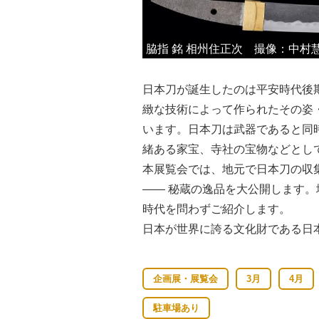
刀 銘 栗原平朝臣信秀/明治四年八月日彫同作ニ而保茂好之 撮像：中村慧（Spare Time Studio）
脇指 銘 相州住正次 撮像：中村慧（Spa
日本刀が誕生したのは平安時代後期
緻な技術によって作られたその姿
います。日本刀は武器であると同
緒ある家宝、寺社の宝物などとし
本展覧会では、地元で日本刀の収
―― 秘蔵の逸品を大公開します
時代を問わずご紹介します。
日本が世界に誇る文化財である日
企画展・展覧会
3月
4月
駐車場あり