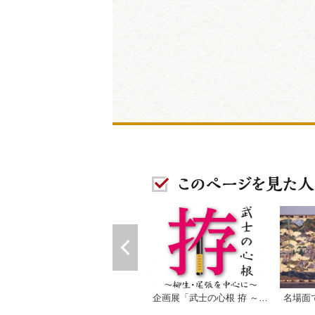
企画展「武士の心根 拵 ～柳生・尾張を中心に～」