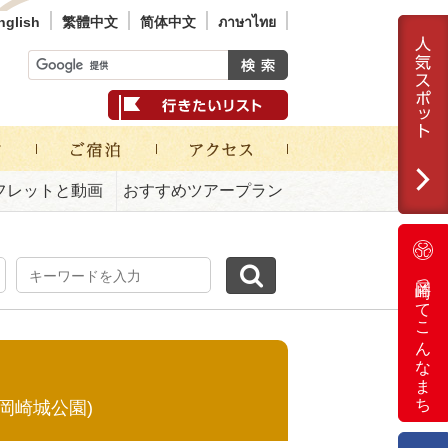
nglish
繁體中文
简体中文
ภาษาไทย
フレットと動画
おすすめツアープラン
岡崎ってこんなまち
(岡崎城公園)