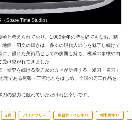
re Time Studio）
頃と考えられており、1,000余年の時を経てもなお、精
・地鉄・刃文の輝きは、多くの現代人の心を魅了し続けて
時に、優れた美術品としての側面も持ち、権威の象徴や由
て受け継がれてきました。
集・研究を続ける愛刀家の方々が所持する「愛刀・名刀」
。地元である尾張・三河地方をはじめ、全国の刀工作品を、
本刀の魅力に触れていただければ幸いです。
2月
バリアフリー
多目的トイレあり
授乳室あり