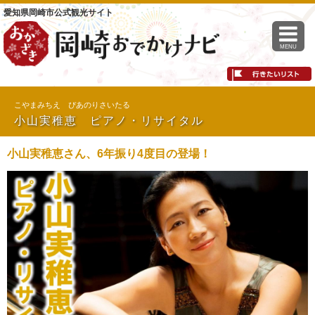
愛知県岡崎市公式観光サイト
MENU
こやまみちえ ぴあのりさいたる
小山実稚恵 ピアノ・リサイタル
小山実稚恵さん、6年振り4度目の登場！