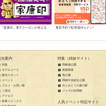
「家康印」電子クーポンが使えるお店一覧
事前予約で駐車場待ちナシ!
観光案内
特集（姉妹サイト）
特集
岡崎城公園
モデルコース
奥殿陣屋
観光スポット
南公園
イベント
岡崎中央総合公園
グルメ・お買い物
水とみどりの森の駅
ご宿泊
ジャズの街岡崎
アクセス
新着トピックス
人気イベント特設サイト