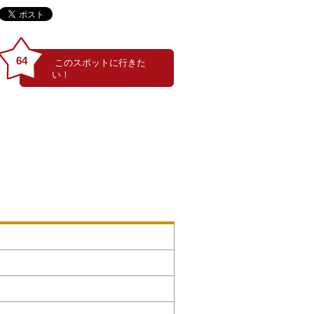
イワチドリ山野草展」
64