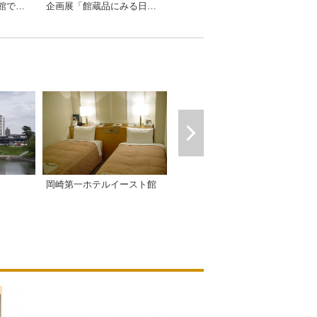
企画展「武士の心根 拵 ～柳生・尾張を中心に～」
企画展「館蔵品にみる日本刀展」
家康館企画展「美術館できもだめし？ちょっとコワイ美術展in岡崎」
岡崎第一ホテルイースト館
岡崎第一ホテル