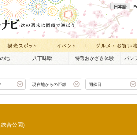
日本語
E
の地
八丁味噌
特選おかざき体験
パン
件
現在地からの距離
開催日
央総合公園)