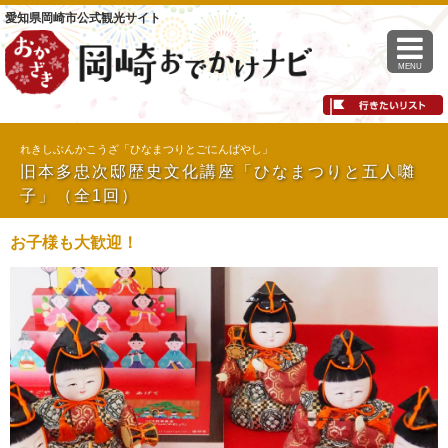
愛知県岡崎市公式観光サイト
MENU
れきしぶんかこうざ「ひなまつりとごにんばやし」
旧本多忠次邸歴史文化講座「ひなまつりと五人囃
子」（全1回）
お子様も大歓迎！