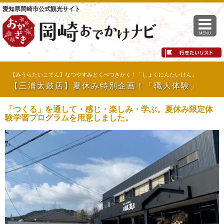
愛知県岡崎市公式観光サイト
MENU
【みうらたいこてん】なつやすみとくべつきかく！「しょくにんたいけん」
【三浦太鼓店】夏休み特別企画！「職人体験」
「つくる」を通して・感じ・楽しみ・学ぶ。夏休み限定体
験学習プログラムを用意しました。