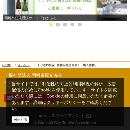
岡崎市公式通販サイト「おかふる」
HOME
イベント
【三浦太鼓店】夏休み特別企画！「職人体験」
一般社団法人 岡崎市観光協会
〒444-0045 愛知県岡崎市康生通東2丁目47番地
当サイトでは、利便性の向上と利用状況の解析、広告
TEL 0564-64-1637
9:00～17:00（年末年始は除く）
配信のためにCookieを使用しています。サイトを閲覧
いただく際には、Cookieの使用に同意いただく必要が
お問い合わせ
クッキーポリシー
あります。詳細は
をご確認くださ
い。
表示：スマートフォン |
PC
同意する
© Okazaki City Tourist Association