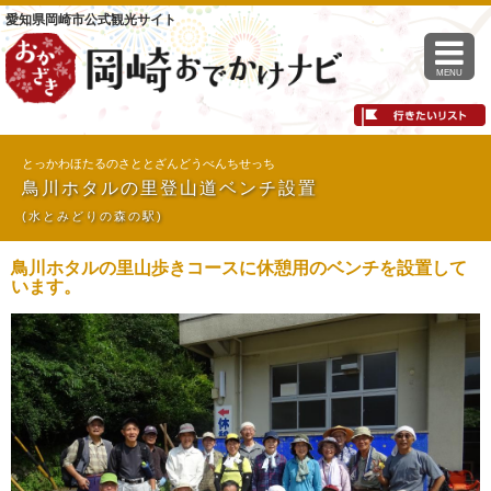
愛知県岡崎市公式観光サイト
MENU
とっかわほたるのさととざんどうべんちせっち
鳥川ホタルの里登山道ベンチ設置
(水とみどりの森の駅)
鳥川ホタルの里山歩きコースに休憩用のベンチを設置して
います。