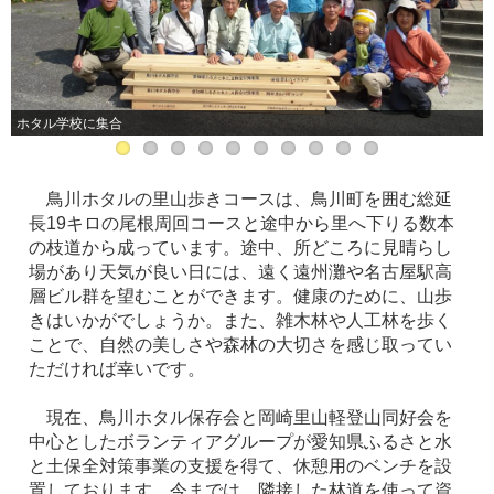
ホタル学校に集合
鳥川ホタルの里山歩きコースは、鳥川町を囲む総延
長19キロの尾根周回コースと途中から里へ下りる数本
の枝道から成っています。途中、所どころに見晴らし
場があり天気が良い日には、遠く遠州灘や名古屋駅高
層ビル群を望むことができます。健康のために、山歩
きはいかがでしょうか。また、雑木林や人工林を歩く
ことで、自然の美しさや森林の大切さを感じ取ってい
ただければ幸いです。
現在、鳥川ホタル保存会と岡崎里山軽登山同好会を
中心としたボランティアグループが愛知県ふるさと水
と土保全対策事業の支援を得て、休憩用のベンチを設
置しております。今までは、隣接した林道を使って資