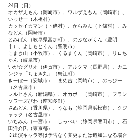
24日（日）
オカザえもん（岡崎市）、ワルザえもん（岡崎市）、
いっせー（木祖村）
カッセイカマン（下條村）、からみん（下條村）、み
などん（岡崎市）
とみぱん（岐阜県富加町）、のぶながくん（豊明
市）、よしもとくん（豊明市）
こまき山（小牧市）、くるまくん（岡崎市）、リロち
ゃん（岐阜市）
いが☆グリオ（伊賀市）、アルクマ（長野県）、カニ
ンジャ「ちょき丸」（蟹江町）
きーぼー（安城市）、まめ吉（岡崎市）、のっぴー
（名古屋市）
レルヒさん（新潟県）、オカボー（岡崎市）、フラン
ソワーズびわ（南知多町）
さぬどん（香川県）、うなも（静岡県浜松市）、クジ
ャック（名古屋市）
いちみん（一宮市）、しっぺい（静岡県磐田市）、石
田洋介氏（東京都）
※出演キャラ等は予告なく変更または追加になる場合