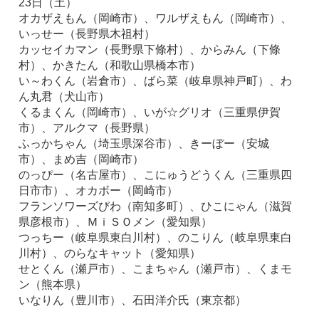
23日（土）
オカザえもん（岡崎市）、ワルザえもん（岡崎市）、
いっせー（長野県木祖村）
カッセイカマン（長野県下條村）、からみん（下條
村）、かきたん（和歌山県橋本市）
い～わくん（岩倉市）、ばら菜（岐阜県神戸町）、わ
ん丸君（犬山市）
くるまくん（岡崎市）、いが☆グリオ（三重県伊賀
市）、アルクマ（長野県）
ふっかちゃん（埼玉県深谷市）、きーぼー（安城
市）、まめ吉（岡崎市）
のっぴー（名古屋市）、こにゅうどうくん（三重県四
日市市）、オカボー（岡崎市）
フランソワーズびわ（南知多町）、ひこにゃん（滋賀
県彦根市）、ＭｉＳＯメン（愛知県）
つっちー（岐阜県東白川村）、のこりん（岐阜県東白
川村）、のらなキャット（愛知県）
せとくん（瀬戸市）、こまちゃん（瀬戸市）、くまモ
ン（熊本県）
いなりん（豊川市）、石田洋介氏（東京都）