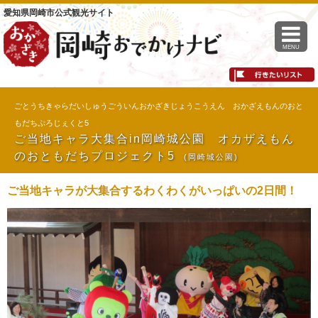
愛知県岡崎市公式観光サイト
MENU
ごとうちきゃらだいしゅうごういんおかざきじょうこうえん おかざえもんのおと
もだちぷろじぇくと5
ご当地キャラ大集合in岡崎城公園 オカザえもん
のおともだちプロジェクト5
(岡崎城公園)
ご当地キャラが大集合するわくわくがいっぱいの2日間！