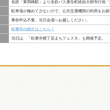
名鉄「東岡崎駅」より名鉄バス康生町経由大樹寺行他「
駐車場が極めて少ないので、公共交通機関の利用をお願
事前申込不要。当日会場へお越しください。
松應寺の紹介はこちら！
当日は、「松應寺横丁花まちフェスタ」も開催予定。