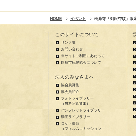
HOME
イベント
松應寺「剣銀杏紋」限
このサイトについて
リンク集
お問い合わせ
当サイトご利用にあたって
岡崎市観光協会について
法人のみなさまへ
協会員募集
協会員紹介
フォトライブラリー
（無料写真貸出）
パンフレットライブラリー
動画ライブラリー
ロケ・撮影
（フィルムコミッション）