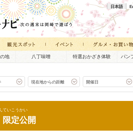
日本語
E
の地
八丁味噌
特選おかざき体験
パン
件
現在地からの距離
開催日
んていこうかい
」限定公開