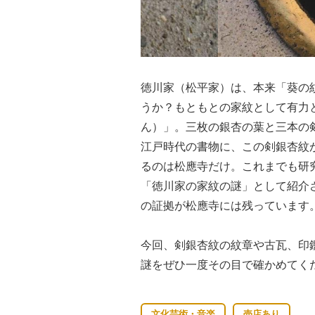
徳川家（松平家）は、本来「葵の
うか？もともとの家紋として有力
ん）」。三枚の銀杏の葉と三本の
江戸時代の書物に、この剣銀杏紋
るのは松應寺だけ。これまでも研
「徳川家の家紋の謎」として紹介
の証拠が松應寺には残っています
今回、剣銀杏紋の紋章や古瓦、印
謎をぜひ一度その目で確かめてく
文化芸術・音楽
売店あり