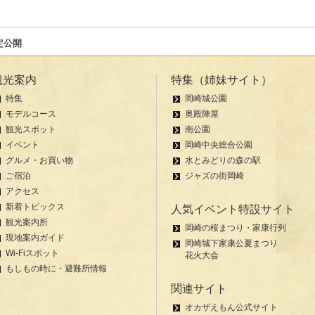
定公開
観光案内
特集（姉妹サイト）
特集
岡崎城公園
モデルコース
奥殿陣屋
観光スポット
南公園
イベント
岡崎中央総合公園
グルメ・お買い物
水とみどりの森の駅
ご宿泊
ジャズの街岡崎
アクセス
新着トピックス
人気イベント特設サイト
観光案内所
岡崎の桜まつり・家康行列
現地案内ガイド
岡崎城下家康公夏まつり
Wi-Fiスポット
花火大会
もしもの時に・避難所情報
関連サイト
オカザえもん公式サイト