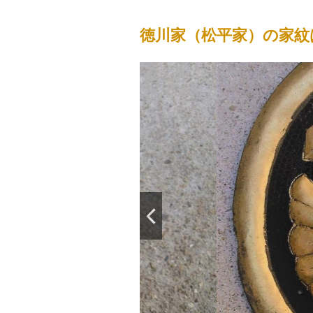
徳川家（松平家）の家紋