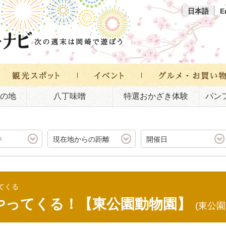
日本語
E
の地
八丁味噌
特選おかざき体験
パン
件
現在地からの距離
開催日
てくる
やってくる！【東公園動物園】
(東公園