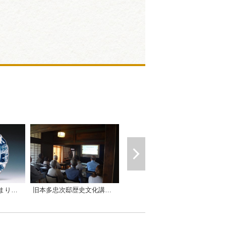
旧本多忠次邸歴史文化講座「イギリスの産業革命と陶磁器」（全1回）
旧本多忠次邸歴史文化講座「アール・ヌーヴォーとアール・デコの美術工芸」（全3回）
旧本多忠次邸「はじまりのマイセン」展