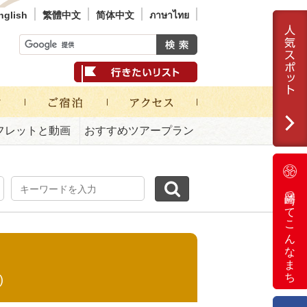
nglish
繁體中文
简体中文
ภาษาไทย
フレットと動画
おすすめツアープラン
岡崎ってこんなまち
)