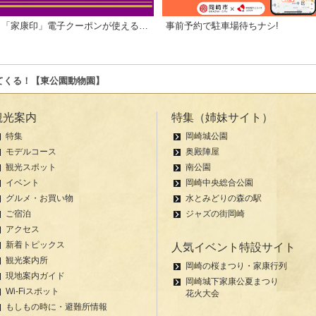
「家康印」電子クーポンが使えるお店一覧
事前予約で駐車場待ちナシ!
てくる！【東公園動物園】
観光案内
特集（姉妹サイト）
特集
岡崎城公園
モデルコース
奥殿陣屋
観光スポット
南公園
イベント
岡崎中央総合公園
グルメ・お買い物
水とみどりの森の駅
ご宿泊
ジャズの街岡崎
アクセス
新着トピックス
人気イベント特設サイト
観光案内所
岡崎の桜まつり・家康行列
現地案内ガイド
岡崎城下家康公夏まつり
Wi-Fiスポット
花火大会
もしもの時に・避難所情報