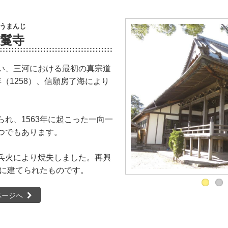
うまんじ
鬘寺
い、三河における最初の真宗道
（1258）、信願房了海により
れ、1563年に起こった一向一
つでもあります。
兵火により焼失しました。再興
年に建てられたものです。
ページへ