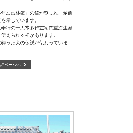
応焦乙己林鐘」の銘が刻まれ、越前
式を示しています。
三奉行の一人本多作左衛門重次生誕
と伝えられる祠があります。
に葬った犬の伝説が伝わっていま
詳細ページへ