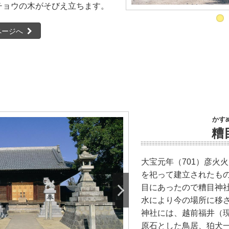
チョウの木がそびえ立ちます。
ページへ
かす
糟
大宝元年（701）彦火
を祀って建立されたも
目にあったので糟目神
水により今の場所に移
神社には、越前福井（
原石とした鳥居、狛犬