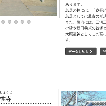
あります。
鳥居の柱には、「慶長
鳥居としては最古の形
また、境内には、三河
の碑や新田義貞の首塚
犬頭霊神としてこの宮
す。
データを見る
しょうじ
性寺