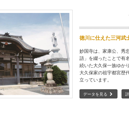
徳川に仕えた三河武
妙国寺は、家康公、秀
語」を綴ったことで有
続いた大久保一族ゆか
大久保家の祖宇都宮歴
立っています。
データを見る