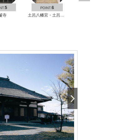
5
6
NT.
POINT.
鬘寺
土呂八幡宮・土呂陣屋の松