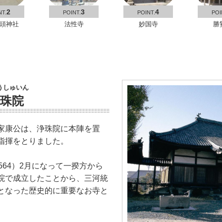
2
3
4
NT.
POINT.
POINT.
POI
頭神社
法性寺
妙国寺
勝
うしゅいん
珠院
家康公は、浄珠院に本陣を置
指揮をとりました。
564）2月になって一揆方から
院で成立したことから、三河統
となった歴史的に重要なお寺と