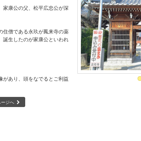
、家康公の父、松平広忠公が深
の住僧である永玖が鳳来寺の薬
、誕生したのが家康公といわれ
像があり、頭をなでるとご利益
ページへ