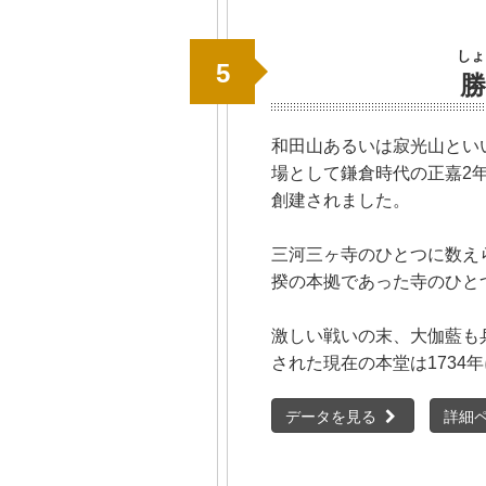
しょ
5
勝
和田山あるいは寂光山とい
場として鎌倉時代の正嘉2年
創建されました。
三河三ヶ寺のひとつに数えら
揆の本拠であった寺のひと
激しい戦いの末、大伽藍も
された現在の本堂は1734
データを見る
詳細