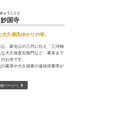
みょうこくじ
妙国寺
士大久保氏ゆかりの寺。
忠公、家光公の三代に仕え「三河物
名な大久保彦左衛門など、幕末まで
りのお寺です。
代の墓塔や大久保家の遠祖供養塔が
詳細ページへ