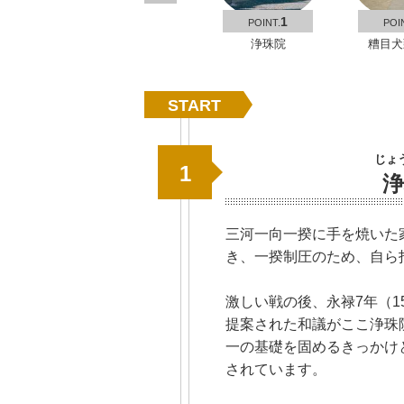
1
POINT.
POI
浄珠院
糟目犬
START
じょ
1
浄
三河一向一揆に手を焼いた
き、一揆制圧のため、自ら
激しい戦の後、永禄7年（1
提案された和議がここ浄珠
一の基礎を固めるきっかけ
されています。