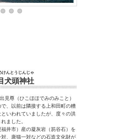
めけんとうじんじゃ
目犬頭神社
火出見尊（ひこほほでみのみこと）
ので、以前は隣接する上和田町の糟
社といわれていましたが、度々の洪
されました。
現福井市）産の凝灰岩（笏谷石）を
一対、唐猫一対などの石造文化財が