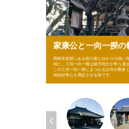
家康公と一向一揆の
岡崎市南部にある徳川家にゆかりの深い
特に、三河一向一揆は味方同士が争う凄
この三河一向一揆にまつわるお寺が数多
知的好奇心を満足させる旅です。