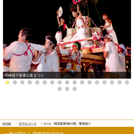
岡崎城下家康公夏まつり
HOME
モデルコース
H△G「桜流星群/桜の唄」聖地巡り
一般社団法人 岡崎市観光協会