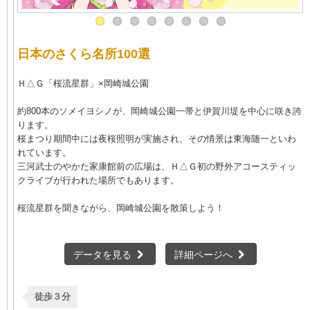
日本のさくら名所100選
Ｈ△Ｇ「桜流星群」×岡崎城公園
約800本のソメイヨシノが、岡崎城公園一帯と伊賀川堤を中心に咲き誇
ります。
桜まつり期間中には夜桜照明が実施され、その情景は東海随一といわ
れています。
三河武士のやかた家康館前の広場は、Ｈ△Ｇ初の野外アコースティッ
クライブが行われた場所でもあります。
桜流星群を聞きながら、岡崎城公園を散策しよう！
データを見る
詳細ページへ
徒歩３分