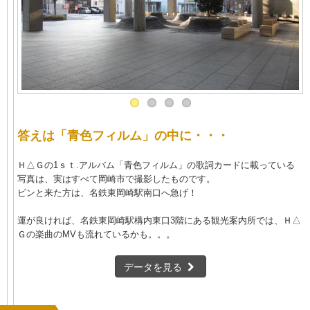
答えは「青色フィルム」の中に・・・
Ｈ△Ｇの1ｓｔ.アルバム「青色フィルム」の歌詞カードに載っている
写真は、実はすべて岡崎市で撮影したものです。
ピンと来た方は、名鉄東岡崎駅南口へ急げ！
運が良ければ、名鉄東岡崎駅構内東口3階にある観光案内所では、Ｈ△
Ｇの楽曲のMVも流れているかも。。。
データを見る