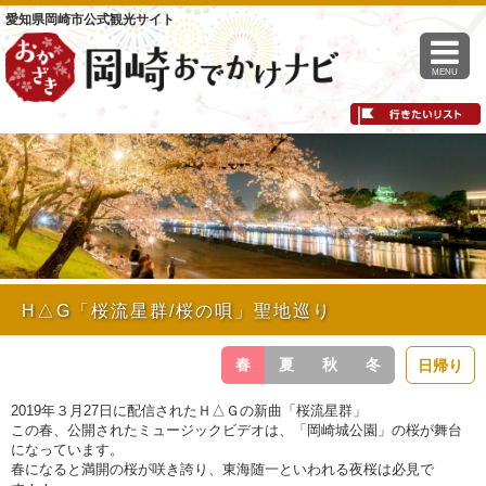
愛知県岡崎市公式観光サイト
MENU
H△G「桜流星群/桜の唄」聖地巡り
春
夏
秋
冬
日帰り
2019年３月27日に配信されたＨ△Ｇの新曲「桜流星群」
この春、公開されたミュージックビデオは、「岡崎城公園」の桜が舞台
になっています。
春になると満開の桜が咲き誇り、東海随一といわれる夜桜は必見で