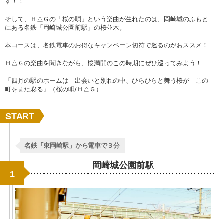
す！！
そして、Ｈ△Ｇの「桜の唄」という楽曲が生れたのは、岡崎城のふもと
にある名鉄「岡崎城公園前駅」の桜並木。
本コースは、名鉄電車のお得なキャンペーン切符で巡るのがおススメ！
Ｈ△Ｇの楽曲を聞きながら、桜満開のこの時期にぜひ巡ってみよう！
「四月の駅のホームは 出会いと別れの中、ひらひらと舞う桜が この
町をまた彩る」（桜の唄/Ｈ△Ｇ）
START
名鉄「東岡崎駅」から電車で３分
岡崎城公園前駅
1