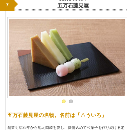
7
五万石藤見屋
五万石藤見屋の名物。名前は「△ういろ」
創業明治28年から地元岡崎を愛し、愛情込めて和菓子を作り続ける老