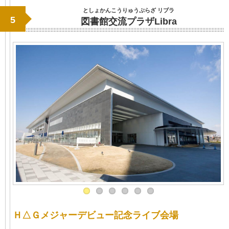
としょかんこうりゅうぷらざ リブラ
5
図書館交流プラザLibra
Ｈ△Ｇメジャーデビュー記念ライブ会場