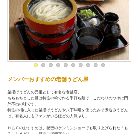
メンバーおすすめの老舗うどん屋
釜揚げうどんの元祖として有名な老舗店。
もちもちとした麺は特注の粉で作る手打ち麺で、こだわりのつゆは門
外不出の味です。
特注の桶に入った釜揚げうどんや八丁味噌を使ったみそ煮込みうどん
は、有名人にもファンがいるほどの人気ぶり。
Ｈ△Ｇのおすすめは、秘密のケンミンショーでも取り上げられた「も
ろこしうどん」。是非ご堪能下さい。