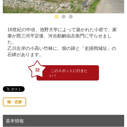
16世紀の中頃、池野大学によって築かれた小砦で、家
康が西三河平定後、河合勘解由左衛門に守らせまし
た。
乙川左岸の小高い竹林に、堀の跡と「史跡岡城址」の
石碑があります。
32
城・史跡
基本情報