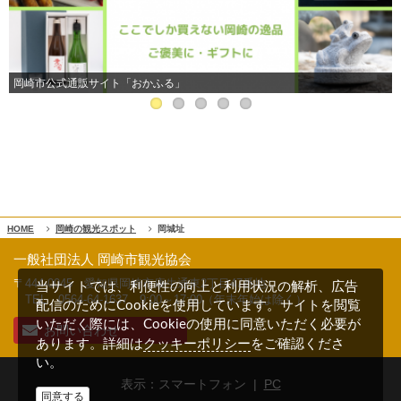
岡崎市公式通販サイト「おかふる」
HOME
岡崎の観光スポット
岡城址
一般社団法人 岡崎市観光協会
〒444-0045 愛知県岡崎市康生通東2丁目47番地
当サイトでは、利便性の向上と利用状況の解析、広告
TEL 0564-64-1637
9:00～17:00（年末年始は除く）
配信のためにCookieを使用しています。サイトを閲覧
いただく際には、Cookieの使用に同意いただく必要が
お問い合わせ
クッキーポリシー
あります。詳細は
をご確認くださ
い。
表示：スマートフォン |
PC
同意する