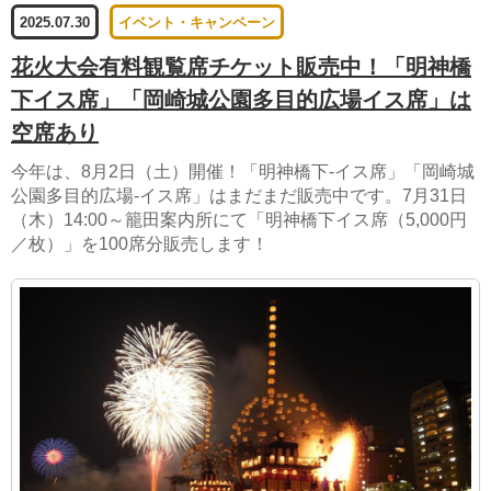
2025.07.30
イベント・キャンペーン
花火大会有料観覧席チケット販売中！「明神橋
下イス席」「岡崎城公園多目的広場イス席」は
空席あり
今年は、8月2日（土）開催！「明神橋下-イス席」「岡崎城
公園多目的広場-イス席」はまだまだ販売中です。7月31日
（木）14:00～籠田案内所にて「明神橋下イス席（5,000円
／枚）」を100席分販売します！