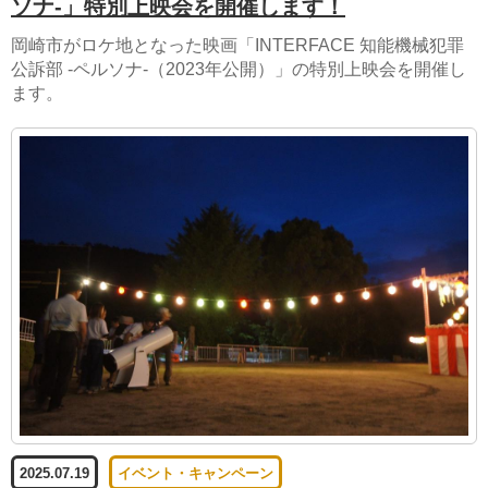
ソナ-」特別上映会を開催します！
岡崎市がロケ地となった映画「INTERFACE 知能機械犯罪
公訴部 -ペルソナ-（2023年公開）」の特別上映会を開催し
ます。
2025.07.19
イベント・キャンペーン