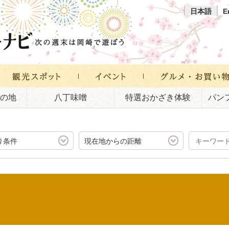
日本語
E
の地
八丁味噌
特選おかざき体験
パン
り条件
現在地からの距離
D