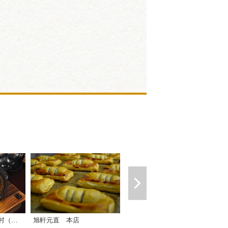
岡崎カクキュー八丁村（カクキュー直営のお食事処）
旭軒元直 本店
八丁味噌料理 いちかわ