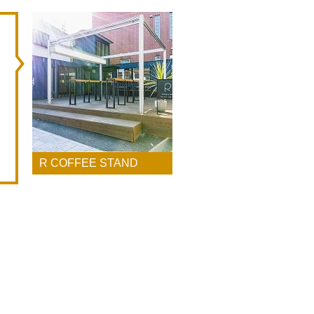
。
R COFFEE STAND