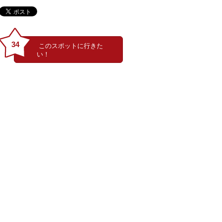
34
夏パウンドケーキ（抹茶ゆず・ココショコラ・メープルくるみ