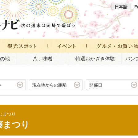
日本語
E
の地
八丁味噌
特選おかざき体験
パン
件
現在地からの距離
開催日
じまつり
藤まつり