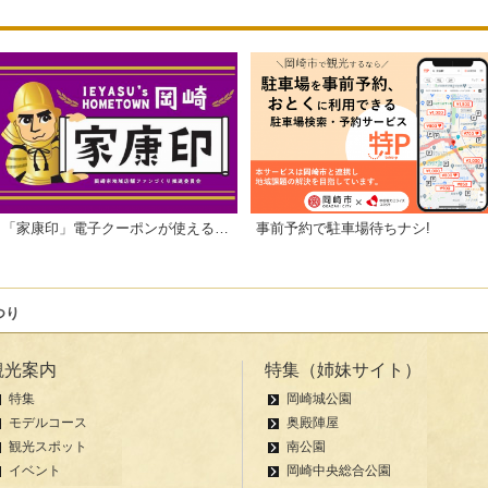
「家康印」電子クーポンが使えるお店一覧
事前予約で駐車場待ちナシ!
つり
観光案内
特集（姉妹サイト）
特集
岡崎城公園
モデルコース
奥殿陣屋
観光スポット
南公園
イベント
岡崎中央総合公園