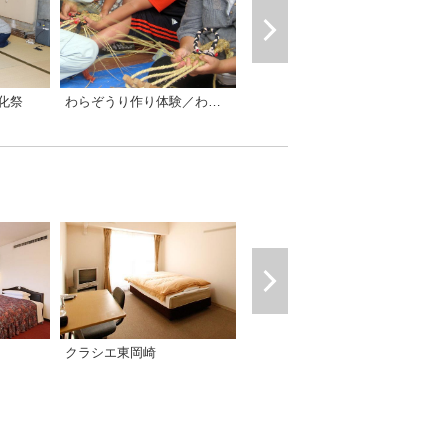
化祭
わらぞうり作り体験／わらじ会 ※わらじも作れます
竹ぼうき作り体験／わらじ会
クラシエ東岡崎
岡崎第一ホテル