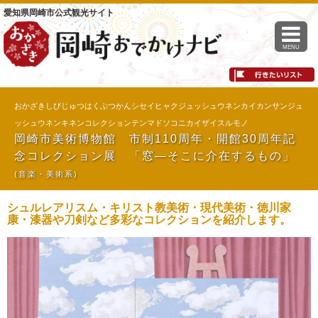
愛知県岡崎市公式観光サイト
MENU
おかざきしびじゅつはくぶつかんシセイヒャクジュッシュウネンカイカンサンジュ
ッシュウネンキネンコレクションテンマドソコニカイザイスルモノ
岡崎市美術博物館 市制110周年・開館30周年記
念コレクション展 「窓―そこに介在するもの」
(音楽・美術系)
シュルレアリスム・キリスト教美術・現代美術・徳川家
康・漆器や刀剣など多彩なコレクションを紹介します。