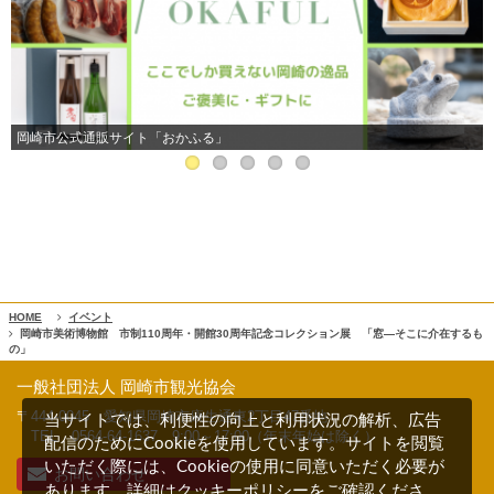
岡崎市公式通販サイト「おかふる」
HOME
イベント
岡崎市美術博物館 市制110周年・開館30周年記念コレクション展 「窓―そこに介在するも
の」
一般社団法人 岡崎市観光協会
〒444-0045 愛知県岡崎市康生通東2丁目47番地
当サイトでは、利便性の向上と利用状況の解析、広告
TEL 0564-64-1637
9:00～17:00（年末年始は除く）
配信のためにCookieを使用しています。サイトを閲覧
いただく際には、Cookieの使用に同意いただく必要が
お問い合わせ
クッキーポリシー
あります。詳細は
をご確認くださ