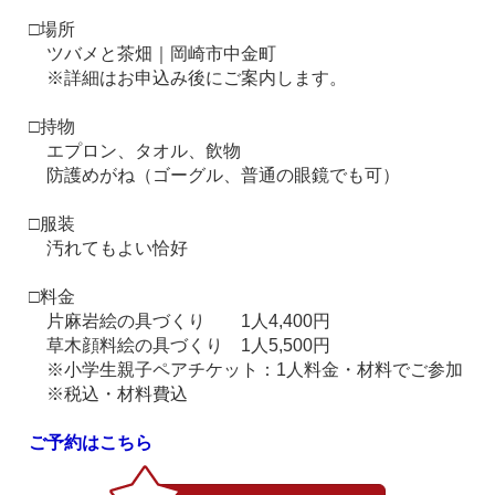
□場所
ツバメと茶畑｜岡崎市中金町
※詳細はお申込み後にご案内します。
□持物
エプロン、タオル、飲物
防護めがね（ゴーグル、普通の眼鏡でも可）
□服装
汚れてもよい恰好
□料金
片麻岩絵の具づくり 1人4,400円
草木顔料絵の具づくり 1人5,500円
※小学生親子ペアチケット：1人料金・材料でご参加
※税込・材料費込
ご予約はこちら