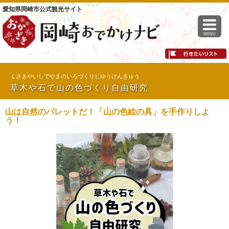
愛知県岡崎市公式観光サイト
MENU
くさきやいしでやまのいろづくりじゆうけんきゅう
草木や石で山の色づくり自由研究
山は自然のパレットだ！「山の色絵の具」を手作りしよ
う！