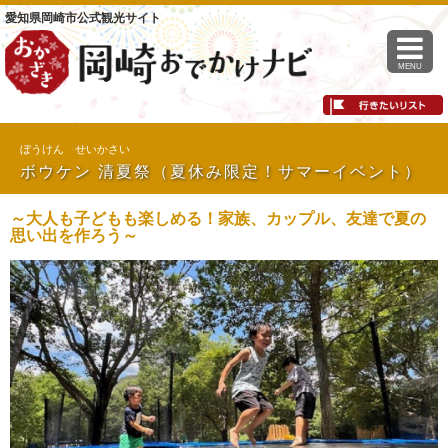
愛知県岡崎市公式観光サイト
MENU
ぼうけん せいかさい
ボウケン 清夏祭（夏休み限定！サマーイベント）
～大人も子どもも楽しめる！家族、カップル、友達で夏の
思い出を作ろう～