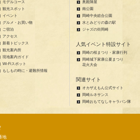
モデルコース
奥殿陣屋
観光スポット
南公園
イベント
岡崎中央総合公園
グルメ・お買い物
水とみどりの森の駅
ご宿泊
ジャズの街岡崎
アクセス
新着トピックス
人気イベント特設サイト
観光案内所
岡崎の桜まつり・家康行列
現地案内ガイド
岡崎城下家康公夏まつり
Wi-Fiスポット
花火大会
もしもの時に・避難所情報
関連サイト
オカザえもん公式サイト
岡崎ルネサンス
岡崎おもてなしキャラバン隊
会
番地