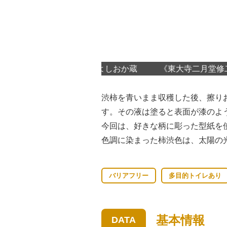
008年染司よしおか蔵
《東大寺二月堂修二会造花（椿）
渋柿を青いまま収穫した後、擦り
す。その液は塗ると表面が漆のよ
今回は、好きな柄に彫った型紙を
色調に染まった柿渋色は、太陽の
バリアフリー
多目的トイレあり
基本情報
DATA