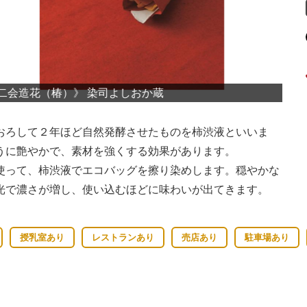
》 染司よしおか蔵
《
おろして２年ほど自然発酵させたものを柿渋液といいま
うに艶やかで、素材を強くする効果があります。
使って、柿渋液でエコバッグを擦り染めします。穏やかな
光で濃さが増し、使い込むほどに味わいが出てきます。
授乳室あり
レストランあり
売店あり
駐車場あり