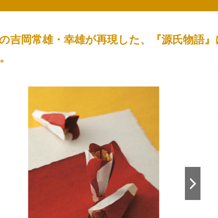
の吉岡常雄・幸雄が再現した、『源氏物語』
。