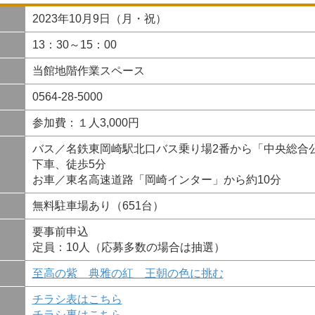
2023年10月9日（月・祝）
13：30～15：00
当館地階作業スペース
0564-28-5000
参加費：１人3,000円
バス／名鉄東岡崎駅北口バス乗り場2番から「中央総合
下車、徒歩5分
お車／東名高速道路「岡崎インター」から約10分
無料駐車場あり（651台）
要事前申込
定員：10人（応募多数の場合は抽選）
至高の紫 典雅の紅 王朝の色に挑む
チラシ表はこちら
チラシ裏はこちら