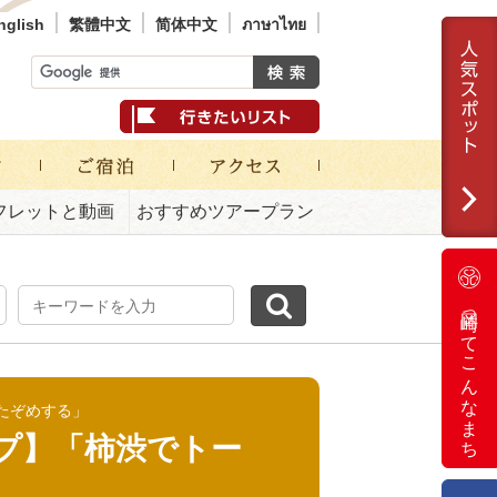
nglish
繁體中文
简体中文
ภาษาไทย
フレットと動画
おすすめツアープラン
岡崎ってこんなまち
たぞめする」
プ】「柿渋でトー