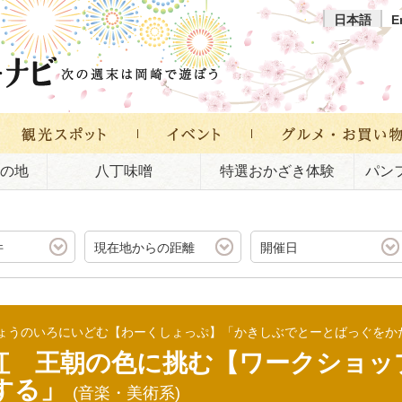
日本語
E
の地
八丁味噌
特選おかざき体験
パン
件
現在地からの距離
開催日
ょうのいろにいどむ【わーくしょっぷ】「かきしぶでとーとばっぐをか
紅 王朝の色に挑む【ワークショッ
する」
(音楽・美術系)