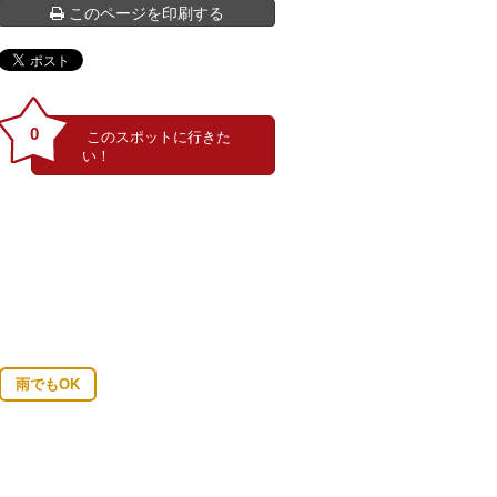
このページを印刷する
0
東大寺正倉院花樹双鳥文夾纈復元》 染司よしおか蔵
雨でもOK