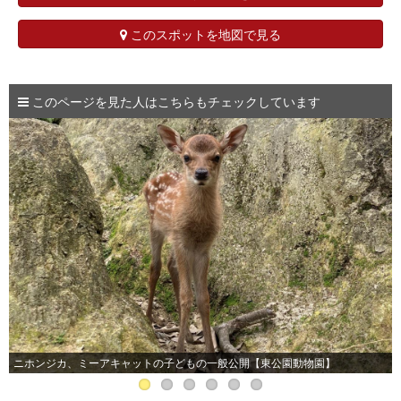
このスポットを地図で見る
このページを見た人はこちらもチェックしています
【旧本多忠次邸】
ニホンジカ、ミーアキャットの子どもの一般公開【東公園動物園】