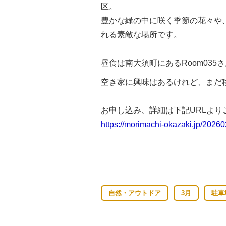
区。
豊かな緑の中に咲く季節の花々や
れる素敵な場所です。
昼食は南大須町にある
Room035
さ
空き家に興味はあるけれど、まだ
お申し込み、詳細は下記URLより
https://morimachi-okazaki.jp/2026
自然・アウトドア
3月
駐車