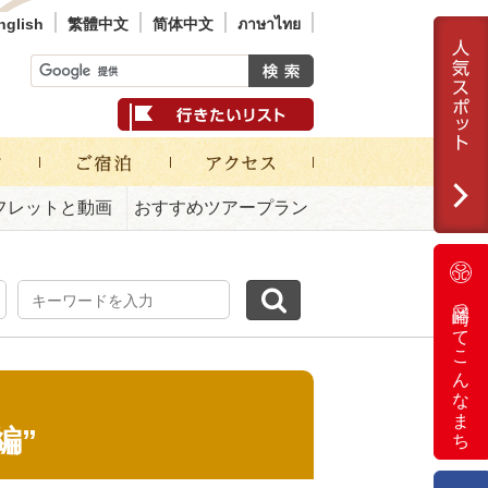
nglish
繁體中文
简体中文
ภาษาไทย
フレットと動画
おすすめツアープラン
岡崎ってこんなまち
編”