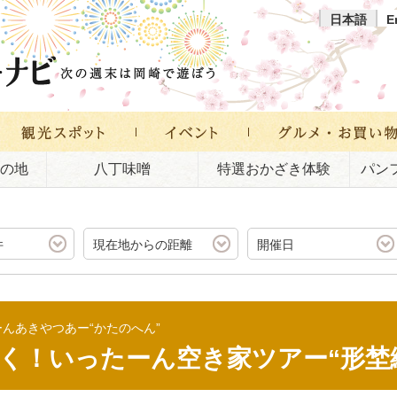
日本語
E
の地
八丁味噌
特選おかざき体験
パン
件
現在地からの距離
開催日
んあきやつあー“かたのへん”
く！いったーん空き家ツアー“形埜