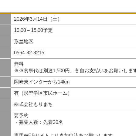
2026年3月14日（土）
10:00～15:00予定
形埜地区
0564-82-3215
無料
※※食事代は別途1,500円、各自お支払いをお願いしま
岡崎東インターから14km
有（形埜学区市民ホーム）
株式会社もりまち
要予約
・募集人数：先着20名
専用WEBサイトより参加申込をお願いします