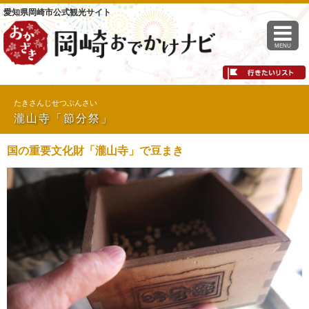
愛知県岡崎市公式観光サイト
MENU
たきさんじせつぶんさい
瀧山寺「節分祭」
国の重要文化財「瀧山寺」で豆まき