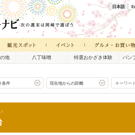
日本語
E
の地
八丁味噌
特選おかざき体験
パン
り条件
現在地からの距離
い
台