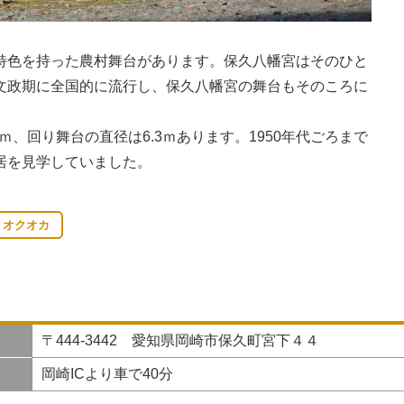
特色を持った農村舞台があります。保久八幡宮はそのひと
文政期に全国的に流行し、保久八幡宮の舞台もそのころに
ｍ、回り舞台の直径は6.3ｍあります。1950年代ごろまで
居を見学していました。
オクオカ
〒444-3442 愛知県岡崎市保久町宮下４４
岡崎ICより車で40分