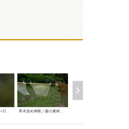
ボートグランピング
草木染め体験／森の素材屋（きこりの会）
岡崎のトンボはどこへ行く!?ウスバキトンボ調査会