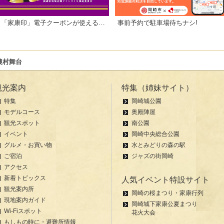
「家康印」電子クーポンが使えるお店一覧
事前予約で駐車場待ちナシ!
農村舞台
観光案内
特集（姉妹サイト）
特集
岡崎城公園
モデルコース
奥殿陣屋
観光スポット
南公園
イベント
岡崎中央総合公園
グルメ・お買い物
水とみどりの森の駅
ご宿泊
ジャズの街岡崎
アクセス
新着トピックス
人気イベント特設サイト
観光案内所
岡崎の桜まつり・家康行列
現地案内ガイド
岡崎城下家康公夏まつり
Wi-Fiスポット
花火大会
もしもの時に・避難所情報