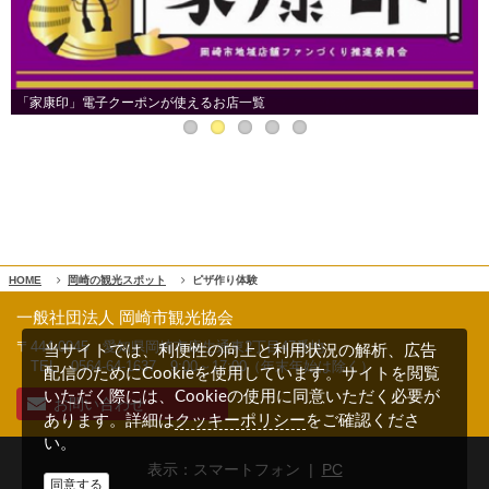
「家康印」電子クーポンが使えるお店一覧
HOME
岡崎の観光スポット
ピザ作り体験
一般社団法人 岡崎市観光協会
〒444-0045 愛知県岡崎市康生通東2丁目47番地
当サイトでは、利便性の向上と利用状況の解析、広告
TEL 0564-64-1637
9:00～17:00（年末年始は除く）
配信のためにCookieを使用しています。サイトを閲覧
いただく際には、Cookieの使用に同意いただく必要が
お問い合わせ
クッキーポリシー
あります。詳細は
をご確認くださ
い。
表示：スマートフォン |
PC
同意する