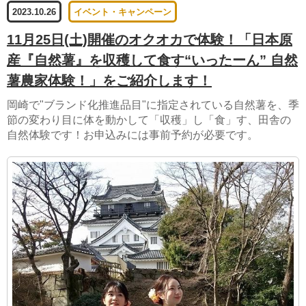
2023.10.26
イベント・キャンペーン
11月25日(土)開催のオクオカで体験！「日本原
産『自然薯』を収穫して食す“いったーん” 自然
薯農家体験！」をご紹介します！
岡崎で"ブランド化推進品目"に指定されている自然薯を、季
節の変わり目に体を動かして「収穫」し「食」す、田舎の
自然体験です！お申込みには事前予約が必要です。